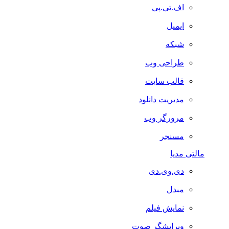
اف.تی.پی
ایمیل
شبکه
طراحی وب
قالب سایت
مدیریت دانلود
مرورگر وب
مسنجر
مالتی مدیا
دی.وی.دی
مبدل
نمایش فیلم
ویرایشگر صوت