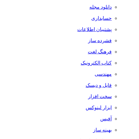
دانلود مجله
حسابداری
پشتیبان اطلاعات
فشرده ساز
فرهنگ لغت
کتاب الکترونیک
مهندسی
فایل و دیسک
سخت افزار
ابزار لینوکس
آفیس
بهینه ساز