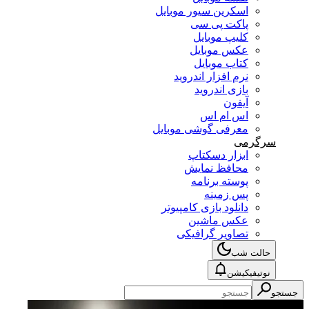
اسکرین سیور موبایل
پاکت پی سی
کلیپ موبایل
عکس موبایل
کتاب موبایل
نرم افزار اندروید
بازی اندروید
آیفون
اس ام اس
معرفی گوشی موبایل
سرگرمی
ابزار دسکتاپ
محافظ نمایش
پوسته برنامه
پس زمینه
دانلود بازی کامپیوتر
عکس ماشین
تصاویر گرافیکی
حالت شب
نوتیفیکیشن
جستجو