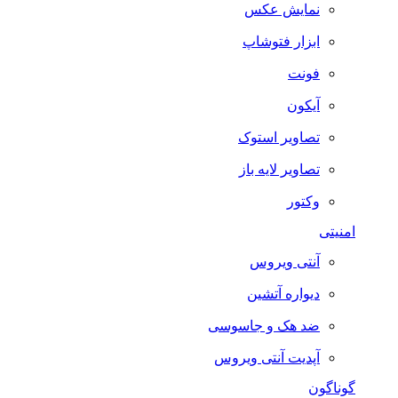
نمایش عکس
ابزار فتوشاپ
فونت
آیکون
تصاویر استوک
تصاویر لایه باز
وکتور
امنیتی
آنتی ویروس
دیواره آتشین
ضد هک و جاسوسی
آپدیت آنتی ویروس
گوناگون