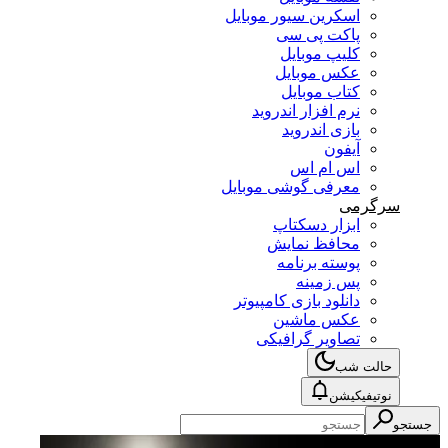
اسکرین سیور موبایل
پاکت پی سی
کلیپ موبایل
عکس موبایل
کتاب موبایل
نرم افزار اندروید
بازی اندروید
آیفون
اس ام اس
معرفی گوشی موبایل
سرگرمی
ابزار دسکتاپ
محافظ نمایش
پوسته برنامه
پس زمینه
دانلود بازی کامپیوتر
عکس ماشین
تصاویر گرافیکی
حالت شب
نوتیفیکیشن
جستجو