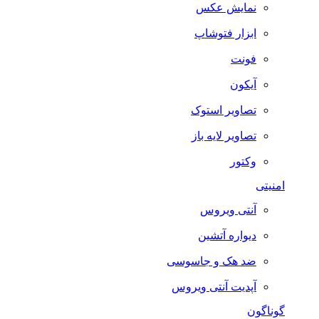
نمایش عکس
ابزار فتوشاپ
فونت
آیکون
تصاویر استوک
تصاویر لایه باز
وکتور
امنیتی
آنتی ویروس
دیواره آتشین
ضد هک و جاسوسی
آپدیت آنتی ویروس
گوناگون