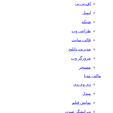
اف.تی.پی
ایمیل
شبکه
طراحی وب
قالب سایت
مدیریت دانلود
مرورگر وب
مسنجر
مالتی مدیا
دی.وی.دی
مبدل
نمایش فیلم
ویرایشگر صوت