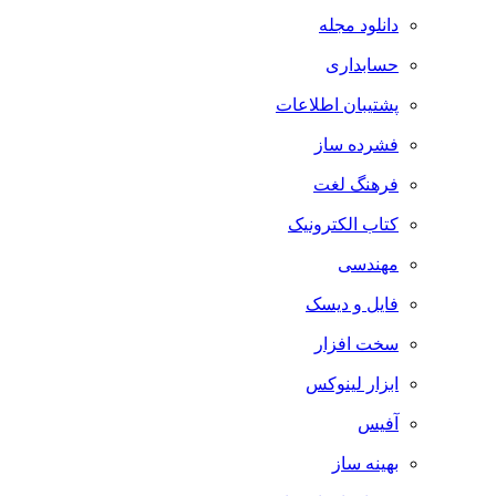
دانلود مجله
حسابداری
پشتیبان اطلاعات
فشرده ساز
فرهنگ لغت
کتاب الکترونیک
مهندسی
فایل و دیسک
سخت افزار
ابزار لینوکس
آفیس
بهینه ساز