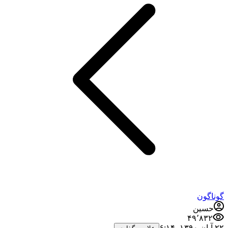
گوناگون
حسین
۴۹٬۸۳۲
۲۲ آبان ۱۳۹۰،‏ ۶:۱۴