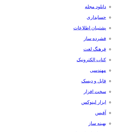
دانلود مجله
حسابداری
پشتیبان اطلاعات
فشرده ساز
فرهنگ لغت
کتاب الکترونیک
مهندسی
فایل و دیسک
سخت افزار
ابزار لینوکس
آفیس
بهینه ساز