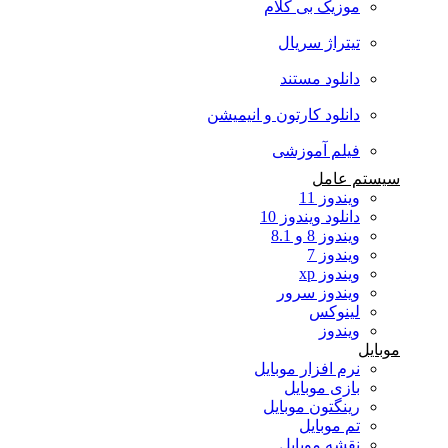
موزیک بی کلام
تیتراژ سریال
دانلود مستند
دانلود کارتون و انیمیشن
فیلم آموزشی
سیستم عامل
ویندوز 11
دانلود ویندوز 10
ویندوز 8 و 8.1
ویندوز 7
ویندوز xp
ویندوز سرور
لینوکس
ویندوز
موبایل
نرم افزار موبایل
بازی موبایل
رینگتون موبایل
تم موبایل
نقشه موبایل