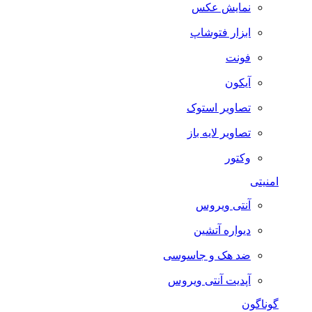
نمایش عکس
ابزار فتوشاپ
فونت
آیکون
تصاویر استوک
تصاویر لایه باز
وکتور
امنیتی
آنتی ویروس
دیواره آتشین
ضد هک و جاسوسی
آپدیت آنتی ویروس
گوناگون