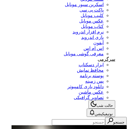
اسکرین سیور موبایل
پاکت پی سی
کلیپ موبایل
عکس موبایل
کتاب موبایل
نرم افزار اندروید
بازی اندروید
آیفون
اس ام اس
معرفی گوشی موبایل
سرگرمی
ابزار دسکتاپ
محافظ نمایش
پوسته برنامه
پس زمینه
دانلود بازی کامپیوتر
عکس ماشین
تصاویر گرافیکی
حالت شب
نوتیفیکیشن
جستجو