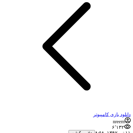
دانلود بازی کامپیوتر
nreern
۶٬۱۳۲
۱۱ تیر ۱۳۹۷،‏ ۸:۵۸