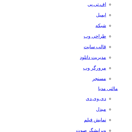
اف.تی.پی
ایمیل
شبکه
طراحی وب
قالب سایت
مدیریت دانلود
مرورگر وب
مسنجر
مالتی مدیا
دی.وی.دی
مبدل
نمایش فیلم
ویرایشگر صوت