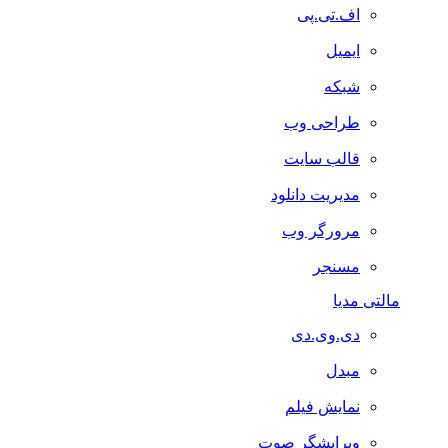
اف.تی.پی
ایمیل
شبکه
طراحی وب
قالب سایت
مدیریت دانلود
مرورگر وب
مسنجر
مالتی مدیا
دی.وی.دی
مبدل
نمایش فیلم
ویرایشگر صوت