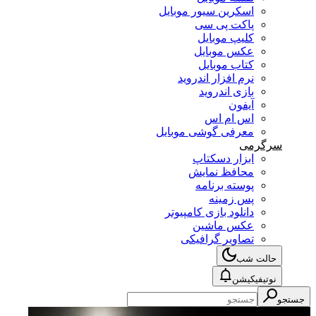
اسکرین سیور موبایل
پاکت پی سی
کلیپ موبایل
عکس موبایل
کتاب موبایل
نرم افزار اندروید
بازی اندروید
آیفون
اس ام اس
معرفی گوشی موبایل
سرگرمی
ابزار دسکتاپ
محافظ نمایش
پوسته برنامه
پس زمینه
دانلود بازی کامپیوتر
عکس ماشین
تصاویر گرافیکی
حالت شب
نوتیفیکیشن
جستجو