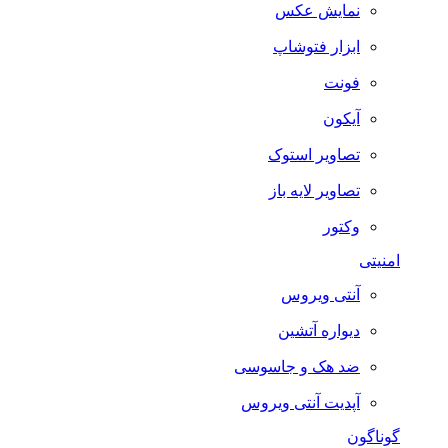
نمایش عکس
ابزار فتوشاپ
فونت
آیکون
تصاویر استوک
تصاویر لایه باز
وکتور
امنیتی
آنتی ویروس
دیواره آتشین
ضد هک و جاسوسی
آپدیت آنتی ویروس
گوناگون