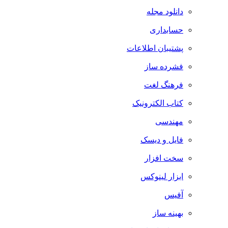
دانلود مجله
حسابداری
پشتیبان اطلاعات
فشرده ساز
فرهنگ لغت
کتاب الکترونیک
مهندسی
فایل و دیسک
سخت افزار
ابزار لینوکس
آفیس
بهینه ساز