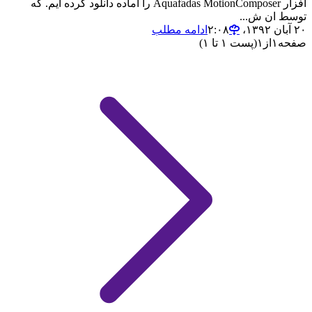
افزار Aquafadas MotionComposer را آماده دانلود کرده ایم. که
توسط ان ش...
۲۰ آبان ۱۳۹۲،‏ ۲:۰۸
ادامه مطلب
صفحه
۱
از
۱
(پست ۱ تا ۱)