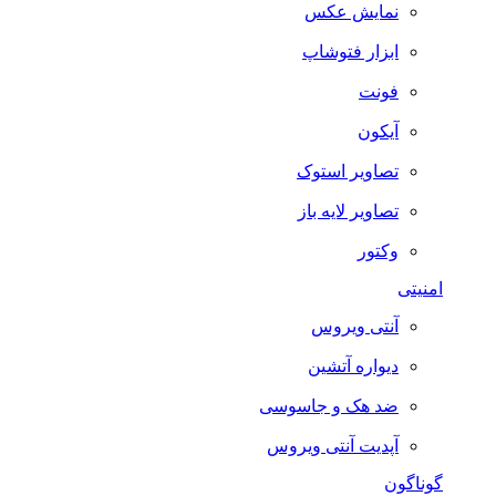
نمایش عکس
ابزار فتوشاپ
فونت
آیکون
تصاویر استوک
تصاویر لایه باز
وکتور
امنیتی
آنتی ویروس
دیواره آتشین
ضد هک و جاسوسی
آپدیت آنتی ویروس
گوناگون