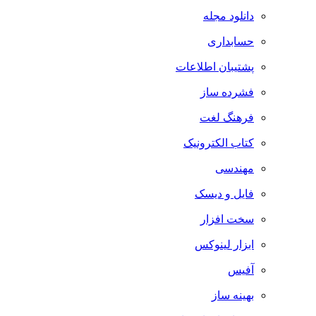
دانلود مجله
حسابداری
پشتیبان اطلاعات
فشرده ساز
فرهنگ لغت
کتاب الکترونیک
مهندسی
فایل و دیسک
سخت افزار
ابزار لینوکس
آفیس
بهینه ساز