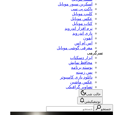
اسکرین سیور موبایل
پاکت پی سی
کلیپ موبایل
عکس موبایل
کتاب موبایل
نرم افزار اندروید
بازی اندروید
آیفون
اس ام اس
معرفی گوشی موبایل
سرگرمی
ابزار دسکتاپ
محافظ نمایش
پوسته برنامه
پس زمینه
دانلود بازی کامپیوتر
عکس ماشین
تصاویر گرافیکی
حالت شب
نوتیفیکیشن
جستجو