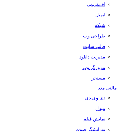
اف.تی.پی
ایمیل
شبکه
طراحی وب
قالب سایت
مدیریت دانلود
مرورگر وب
مسنجر
مالتی مدیا
دی.وی.دی
مبدل
نمایش فیلم
ویرایشگر صوت