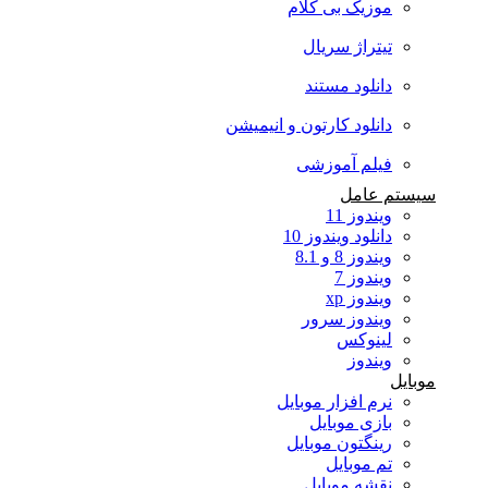
موزیک بی کلام
تیتراژ سریال
دانلود مستند
دانلود کارتون و انیمیشن
فیلم آموزشی
سیستم عامل
ویندوز 11
دانلود ویندوز 10
ویندوز 8 و 8.1
ویندوز 7
ویندوز xp
ویندوز سرور
لینوکس
ویندوز
موبایل
نرم افزار موبایل
بازی موبایل
رینگتون موبایل
تم موبایل
نقشه موبایل