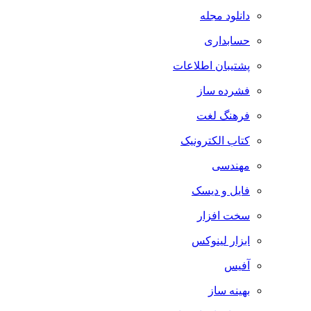
دانلود مجله
حسابداری
پشتیبان اطلاعات
فشرده ساز
فرهنگ لغت
کتاب الکترونیک
مهندسی
فایل و دیسک
سخت افزار
ابزار لینوکس
آفیس
بهینه ساز