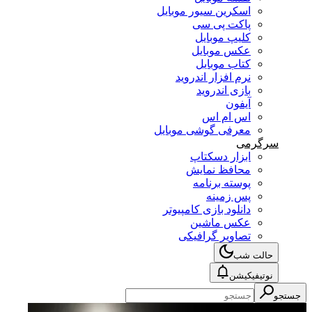
اسکرین سیور موبایل
پاکت پی سی
کلیپ موبایل
عکس موبایل
کتاب موبایل
نرم افزار اندروید
بازی اندروید
آیفون
اس ام اس
معرفی گوشی موبایل
سرگرمی
ابزار دسکتاپ
محافظ نمایش
پوسته برنامه
پس زمینه
دانلود بازی کامپیوتر
عکس ماشین
تصاویر گرافیکی
حالت شب
نوتیفیکیشن
جستجو