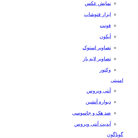
نمایش عکس
ابزار فتوشاپ
فونت
آیکون
تصاویر استوک
تصاویر لایه باز
وکتور
امنیتی
آنتی ویروس
دیواره آتشین
ضد هک و جاسوسی
آپدیت آنتی ویروس
گوناگون