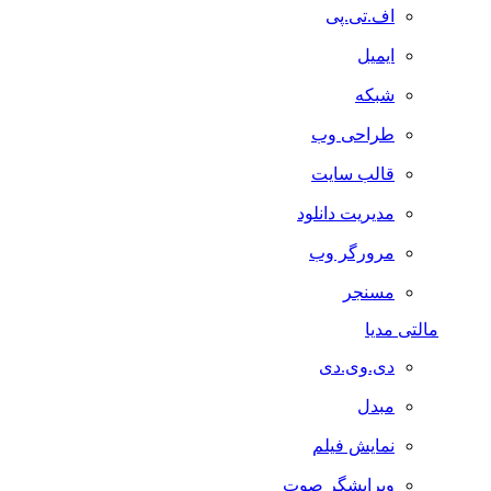
اف.تی.پی
ایمیل
شبکه
طراحی وب
قالب سایت
مدیریت دانلود
مرورگر وب
مسنجر
مالتی مدیا
دی.وی.دی
مبدل
نمایش فیلم
ویرایشگر صوت