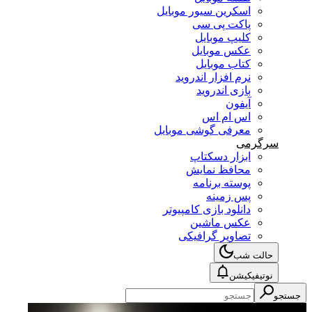
اسکرین سیور موبایل
پاکت پی سی
کلیپ موبایل
عکس موبایل
کتاب موبایل
نرم افزار اندروید
بازی اندروید
آیفون
اس ام اس
معرفی گوشی موبایل
سرگرمی
ابزار دسکتاپ
محافظ نمایش
پوسته برنامه
پس زمینه
دانلود بازی کامپیوتر
عکس ماشین
تصاویر گرافیکی
حالت شب
نوتیفیکیشن
جستجو