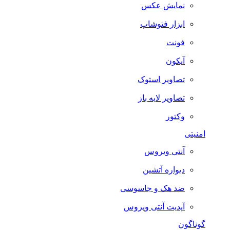
نمایش عکس
ابزار فتوشاپ
فونت
آیکون
تصاویر استوک
تصاویر لایه باز
وکتور
امنیتی
آنتی ویروس
دیواره آتشین
ضد هک و جاسوسی
آپدیت آنتی ویروس
گوناگون