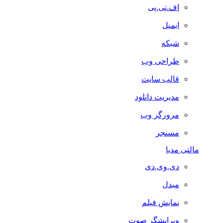
اف.تی.پی
ایمیل
شبکه
طراحی وب
قالب سایت
مدیریت دانلود
مرورگر وب
مسنجر
مالتی مدیا
دی.وی.دی
مبدل
نمایش فیلم
ویرایشگر صوت