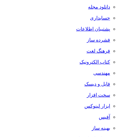
دانلود مجله
حسابداری
پشتیبان اطلاعات
فشرده ساز
فرهنگ لغت
کتاب الکترونیک
مهندسی
فایل و دیسک
سخت افزار
ابزار لینوکس
آفیس
بهینه ساز