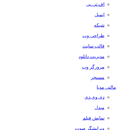
اف.تی.پی
ایمیل
شبکه
طراحی وب
قالب سایت
مدیریت دانلود
مرورگر وب
مسنجر
مالتی مدیا
دی.وی.دی
مبدل
نمایش فیلم
ویرایشگر صوت