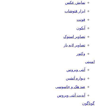
نمایش عکس
ابزار فتوشاپ
فونت
آیکون
تصاویر استوک
تصاویر لایه باز
وکتور
امنیتی
آنتی ویروس
دیواره آتشین
ضد هک و جاسوسی
آپدیت آنتی ویروس
گوناگون