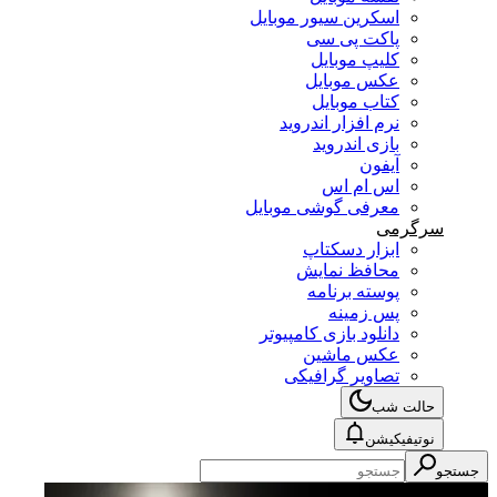
اسکرین سیور موبایل
پاکت پی سی
کلیپ موبایل
عکس موبایل
کتاب موبایل
نرم افزار اندروید
بازی اندروید
آیفون
اس ام اس
معرفی گوشی موبایل
سرگرمی
ابزار دسکتاپ
محافظ نمایش
پوسته برنامه
پس زمینه
دانلود بازی کامپیوتر
عکس ماشین
تصاویر گرافیکی
حالت شب
نوتیفیکیشن
جستجو