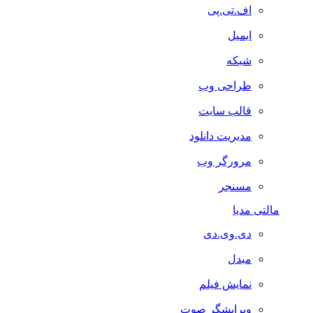
اف.تی.پی
ایمیل
شبکه
طراحی وب
قالب سایت
مدیریت دانلود
مرورگر وب
مسنجر
مالتی مدیا
دی.وی.دی
مبدل
نمایش فیلم
ویرایشگر صوت