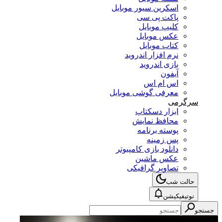
اسکرین سیور موبایل
پاکت پی سی
کلیپ موبایل
عکس موبایل
کتاب موبایل
نرم افزار اندروید
بازی اندروید
آیفون
اس ام اس
معرفی گوشی موبایل
سرگرمی
ابزار دسکتاپ
محافظ نمایش
پوسته برنامه
پس زمینه
دانلود بازی کامپیوتر
عکس ماشین
تصاویر گرافیکی
حالت شب
نوتیفیکیشن
جستجو