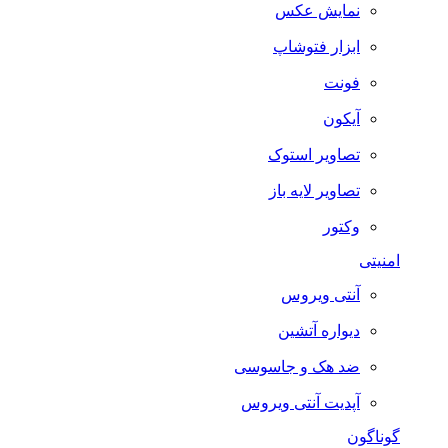
نمایش عکس
ابزار فتوشاپ
فونت
آیکون
تصاویر استوک
تصاویر لایه باز
وکتور
امنیتی
آنتی ویروس
دیواره آتشین
ضد هک و جاسوسی
آپدیت آنتی ویروس
گوناگون