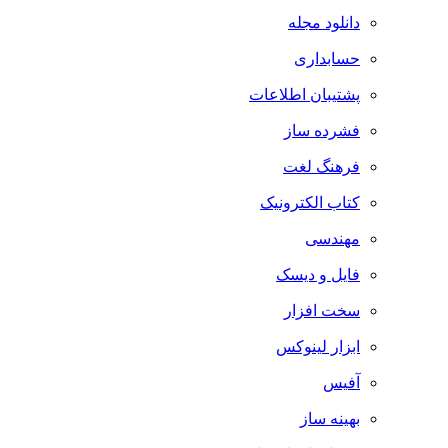
دانلود مجله
حسابداری
پشتیبان اطلاعات
فشرده ساز
فرهنگ لغت
کتاب الکترونیک
مهندسی
فایل و دیسک
سخت افزار
ابزار لینوکس
آفیس
بهینه ساز