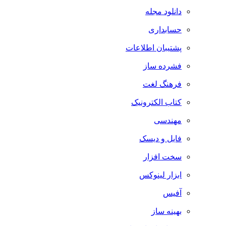
دانلود مجله
حسابداری
پشتیبان اطلاعات
فشرده ساز
فرهنگ لغت
کتاب الکترونیک
مهندسی
فایل و دیسک
سخت افزار
ابزار لینوکس
آفیس
بهینه ساز