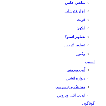
نمایش عکس
ابزار فتوشاپ
فونت
آیکون
تصاویر استوک
تصاویر لایه باز
وکتور
امنیتی
آنتی ویروس
دیواره آتشین
ضد هک و جاسوسی
آپدیت آنتی ویروس
گوناگون