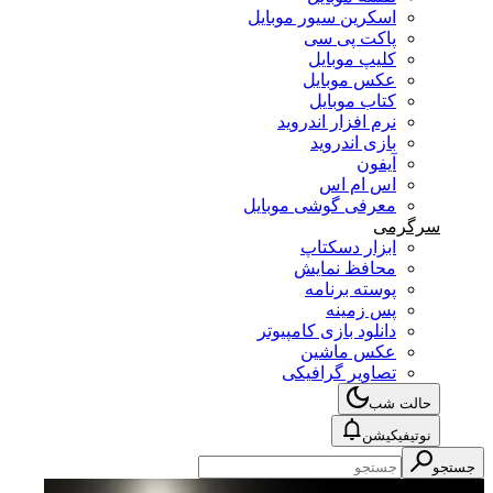
اسکرین سیور موبایل
پاکت پی سی
کلیپ موبایل
عکس موبایل
کتاب موبایل
نرم افزار اندروید
بازی اندروید
آیفون
اس ام اس
معرفی گوشی موبایل
سرگرمی
ابزار دسکتاپ
محافظ نمایش
پوسته برنامه
پس زمینه
دانلود بازی کامپیوتر
عکس ماشین
تصاویر گرافیکی
حالت شب
نوتیفیکیشن
جستجو