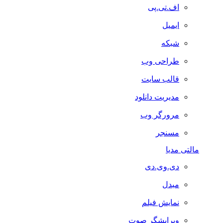
اف.تی.پی
ایمیل
شبکه
طراحی وب
قالب سایت
مدیریت دانلود
مرورگر وب
مسنجر
مالتی مدیا
دی.وی.دی
مبدل
نمایش فیلم
ویرایشگر صوت