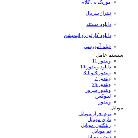
موزیک بی کلام
تیتراژ سریال
دانلود مستند
دانلود کارتون و انیمیشن
فیلم آموزشی
سیستم عامل
ویندوز 11
دانلود ویندوز 10
ویندوز 8 و 8.1
ویندوز 7
ویندوز xp
ویندوز سرور
لینوکس
ویندوز
موبایل
نرم افزار موبایل
بازی موبایل
رینگتون موبایل
تم موبایل
نقشه موبایل