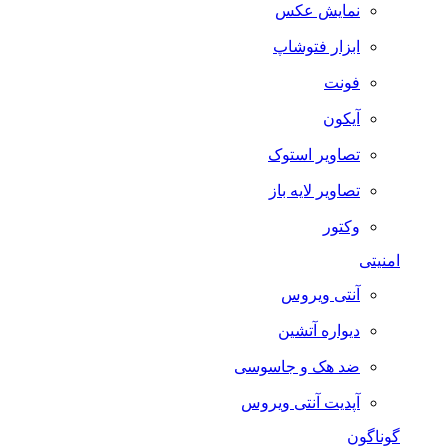
نمایش عکس
ابزار فتوشاپ
فونت
آیکون
تصاویر استوک
تصاویر لایه باز
وکتور
امنیتی
آنتی ویروس
دیواره آتشین
ضد هک و جاسوسی
آپدیت آنتی ویروس
گوناگون