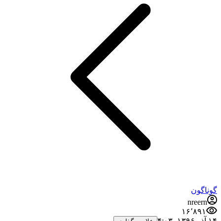
گوناگون
nreern
۱۶٬۸۹۱
۱۴ آذر ۱۳۹۶،‏ ۴:۰۳