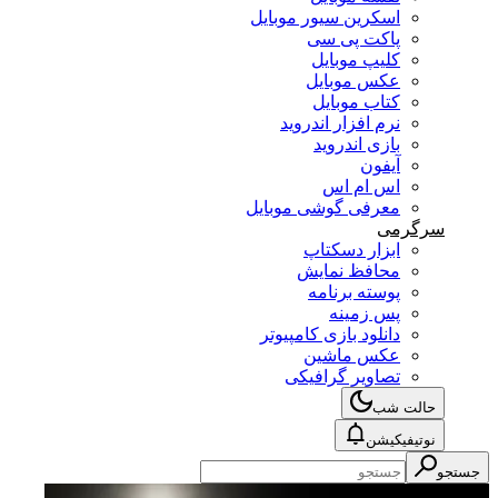
اسکرین سیور موبایل
پاکت پی سی
کلیپ موبایل
عکس موبایل
کتاب موبایل
نرم افزار اندروید
بازی اندروید
آیفون
اس ام اس
معرفی گوشی موبایل
سرگرمی
ابزار دسکتاپ
محافظ نمایش
پوسته برنامه
پس زمینه
دانلود بازی کامپیوتر
عکس ماشین
تصاویر گرافیکی
حالت شب
نوتیفیکیشن
جستجو