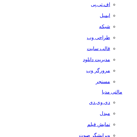
اف.تی.پی
ایمیل
شبکه
طراحی وب
قالب سایت
مدیریت دانلود
مرورگر وب
مسنجر
مالتی مدیا
دی.وی.دی
مبدل
نمایش فیلم
ویرایشگر صوت