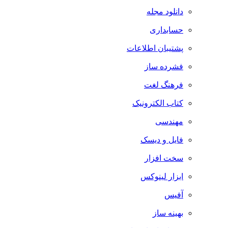
دانلود مجله
حسابداری
پشتیبان اطلاعات
فشرده ساز
فرهنگ لغت
کتاب الکترونیک
مهندسی
فایل و دیسک
سخت افزار
ابزار لینوکس
آفیس
بهینه ساز