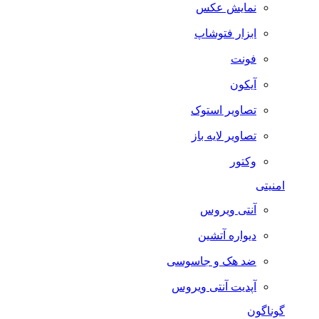
نمایش عکس
ابزار فتوشاپ
فونت
آیکون
تصاویر استوک
تصاویر لایه باز
وکتور
امنیتی
آنتی ویروس
دیواره آتشین
ضد هک و جاسوسی
آپدیت آنتی ویروس
گوناگون