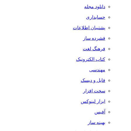
دانلود مجله
حسابداری
پشتیبان اطلاعات
فشرده ساز
فرهنگ لغت
کتاب الکترونیک
مهندسی
فایل و دیسک
سخت افزار
ابزار لینوکس
آفیس
بهینه ساز