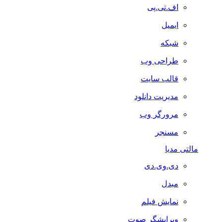
اف.تی.پی
ایمیل
شبکه
طراحی وب
قالب سایت
مدیریت دانلود
مرورگر وب
مسنجر
مالتی مدیا
دی.وی.دی
مبدل
نمایش فیلم
ویرایشگر صوت