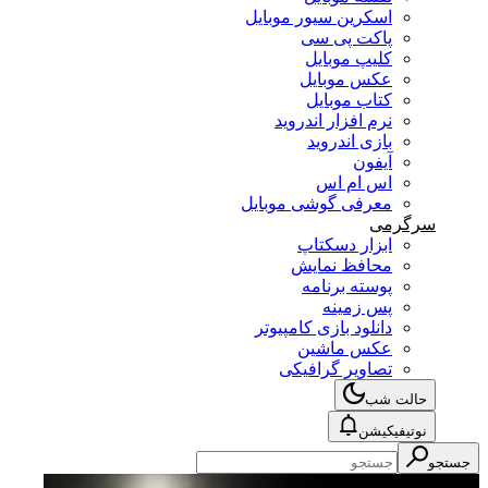
اسکرین سیور موبایل
پاکت پی سی
کلیپ موبایل
عکس موبایل
کتاب موبایل
نرم افزار اندروید
بازی اندروید
آیفون
اس ام اس
معرفی گوشی موبایل
سرگرمی
ابزار دسکتاپ
محافظ نمایش
پوسته برنامه
پس زمینه
دانلود بازی کامپیوتر
عکس ماشین
تصاویر گرافیکی
حالت شب
نوتیفیکیشن
جستجو