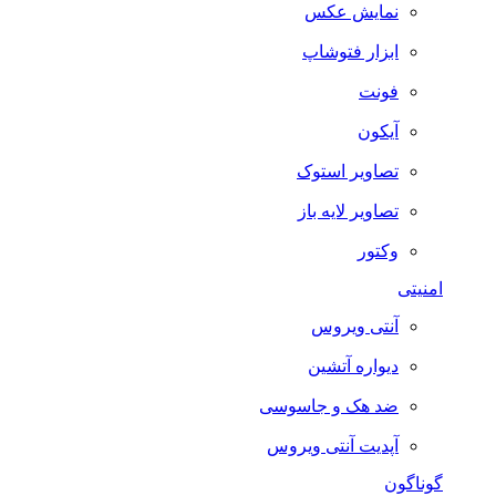
نمایش عکس
ابزار فتوشاپ
فونت
آیکون
تصاویر استوک
تصاویر لایه باز
وکتور
امنیتی
آنتی ویروس
دیواره آتشین
ضد هک و جاسوسی
آپدیت آنتی ویروس
گوناگون