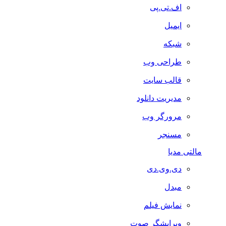
اف.تی.پی
ایمیل
شبکه
طراحی وب
قالب سایت
مدیریت دانلود
مرورگر وب
مسنجر
مالتی مدیا
دی.وی.دی
مبدل
نمایش فیلم
ویرایشگر صوت