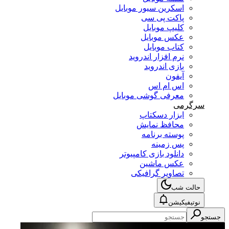
اسکرین سیور موبایل
پاکت پی سی
کلیپ موبایل
عکس موبایل
کتاب موبایل
نرم افزار اندروید
بازی اندروید
آیفون
اس ام اس
معرفی گوشی موبایل
سرگرمی
ابزار دسکتاپ
محافظ نمایش
پوسته برنامه
پس زمینه
دانلود بازی کامپیوتر
عکس ماشین
تصاویر گرافیکی
حالت شب
نوتیفیکیشن
جستجو