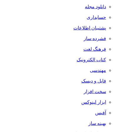
دانلود مجله
حسابداری
پشتیبان اطلاعات
فشرده ساز
فرهنگ لغت
کتاب الکترونیک
مهندسی
فایل و دیسک
سخت افزار
ابزار لینوکس
آفیس
بهینه ساز