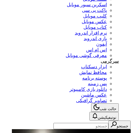
اسکرین سیور موبایل
پاکت پی سی
کلیپ موبایل
عکس موبایل
کتاب موبایل
نرم افزار اندروید
بازی اندروید
آیفون
اس ام اس
معرفی گوشی موبایل
سرگرمی
ابزار دسکتاپ
محافظ نمایش
پوسته برنامه
پس زمینه
دانلود بازی کامپیوتر
عکس ماشین
تصاویر گرافیکی
حالت شب
نوتیفیکیشن
جستجو