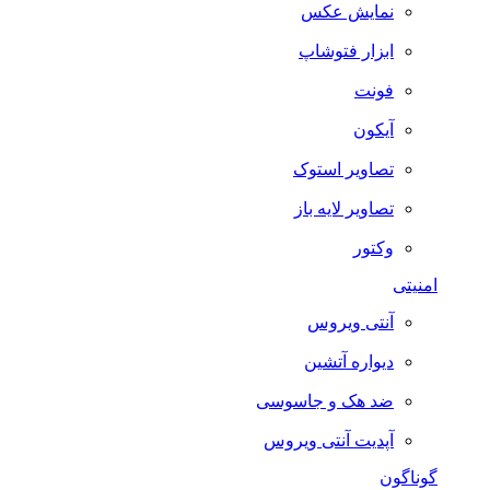
نمایش عکس
ابزار فتوشاپ
فونت
آیکون
تصاویر استوک
تصاویر لایه باز
وکتور
امنیتی
آنتی ویروس
دیواره آتشین
ضد هک و جاسوسی
آپدیت آنتی ویروس
گوناگون