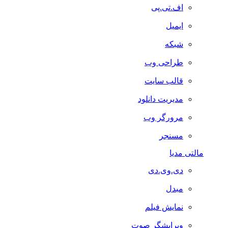
اف.تی.پی
ایمیل
شبکه
طراحی وب
قالب سایت
مدیریت دانلود
مرورگر وب
مسنجر
مالتی مدیا
دی.وی.دی
مبدل
نمایش فیلم
ویرایشگر صوت