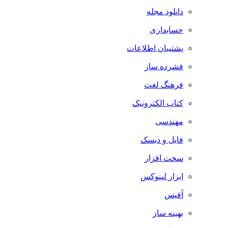
دانلود مجله
حسابداری
پشتیبان اطلاعات
فشرده ساز
فرهنگ لغت
کتاب الکترونیک
مهندسی
فایل و دیسک
سخت افزار
ابزار لینوکس
آفیس
بهینه ساز