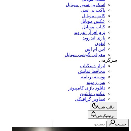
اسکرین سیور موبایل
پاکت پی سی
کلیپ موبایل
عکس موبایل
کتاب موبایل
نرم افزار اندروید
بازی اندروید
آیفون
اس ام اس
معرفی گوشی موبایل
سرگرمی
ابزار دسکتاپ
محافظ نمایش
پوسته برنامه
پس زمینه
دانلود بازی کامپیوتر
عکس ماشین
تصاویر گرافیکی
حالت شب
نوتیفیکیشن
جستجو