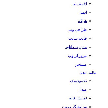
اف.تی.پی
ایمیل
شبکه
طراحی وب
قالب سایت
مدیریت دانلود
مرورگر وب
مسنجر
مالتی مدیا
دی.وی.دی
مبدل
نمایش فیلم
ویرایشگر صوت