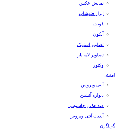
نمایش عکس
ابزار فتوشاپ
فونت
آیکون
تصاویر استوک
تصاویر لایه باز
وکتور
امنیتی
آنتی ویروس
دیواره آتشین
ضد هک و جاسوسی
آپدیت آنتی ویروس
گوناگون