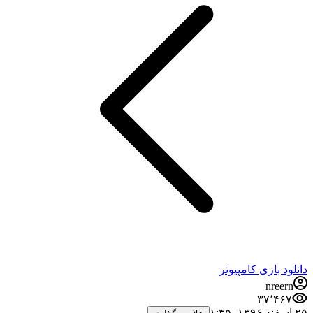
دانلود بازی کامپیوتر
nreern
۳۷٬۴۶۷
۲۵ اسفند ۱۳۹۶،‏ ۱:۳۵