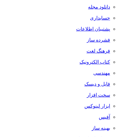
دانلود مجله
حسابداری
پشتیبان اطلاعات
فشرده ساز
فرهنگ لغت
کتاب الکترونیک
مهندسی
فایل و دیسک
سخت افزار
ابزار لینوکس
آفیس
بهینه ساز