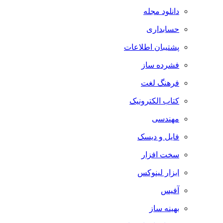
دانلود مجله
حسابداری
پشتیبان اطلاعات
فشرده ساز
فرهنگ لغت
کتاب الکترونیک
مهندسی
فایل و دیسک
سخت افزار
ابزار لینوکس
آفیس
بهینه ساز