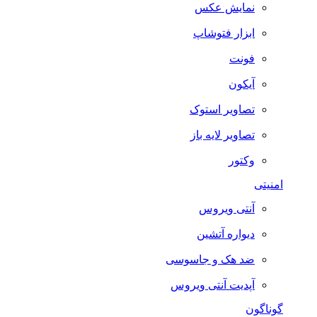
نمایش عکس
ابزار فتوشاپ
فونت
آیکون
تصاویر استوک
تصاویر لایه باز
وکتور
امنیتی
آنتی ویروس
دیواره آتشین
ضد هک و جاسوسی
آپدیت آنتی ویروس
گوناگون