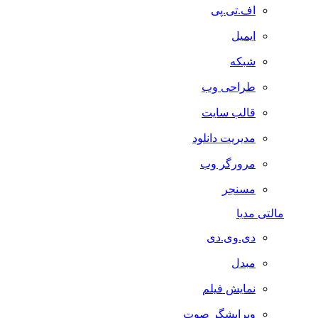
اف.تی.پی
ایمیل
شبکه
طراحی وب
قالب سایت
مدیریت دانلود
مرورگر وب
مسنجر
مالتی مدیا
دی.وی.دی
مبدل
نمایش فیلم
ویرایشگر صوت