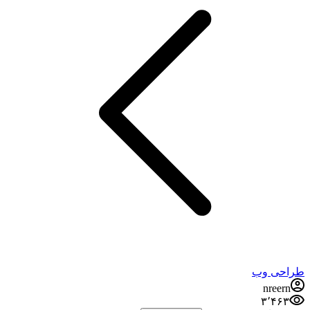
طراحی وب
nreern
۳٬۴۶۳