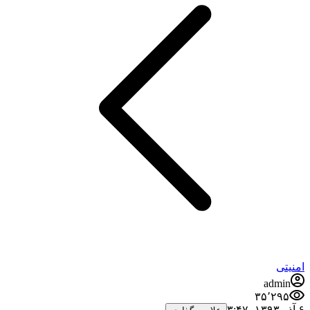
امنیتی
admin
۳۵٬۲۹۵
۶ آذر ۱۳۹۳،‏ ۳:۴۷