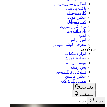
اسکرین سیور موبایل
پاکت پی سی
کلیپ موبایل
عکس موبایل
کتاب موبایل
نرم افزار اندروید
بازی اندروید
آیفون
اس ام اس
معرفی گوشی موبایل
سرگرمی
ابزار دسکتاپ
محافظ نمایش
پوسته برنامه
پس زمینه
دانلود بازی کامپیوتر
عکس ماشین
تصاویر گرافیکی
حالت شب
نوتیفیکیشن
جستجو