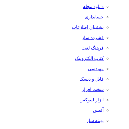
دانلود مجله
حسابداری
پشتیبان اطلاعات
فشرده ساز
فرهنگ لغت
کتاب الکترونیک
مهندسی
فایل و دیسک
سخت افزار
ابزار لینوکس
آفیس
بهینه ساز