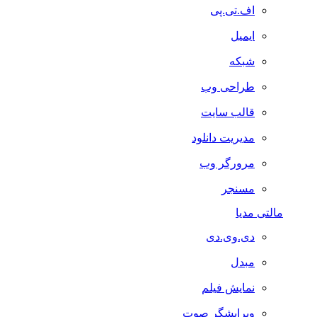
اف.تی.پی
ایمیل
شبکه
طراحی وب
قالب سایت
مدیریت دانلود
مرورگر وب
مسنجر
مالتی مدیا
دی.وی.دی
مبدل
نمایش فیلم
ویرایشگر صوت