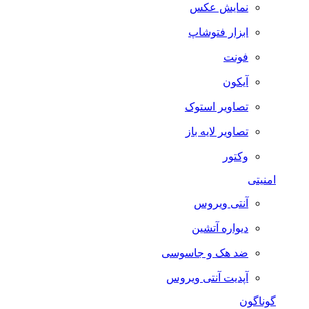
نمایش عکس
ابزار فتوشاپ
فونت
آیکون
تصاویر استوک
تصاویر لایه باز
وکتور
امنیتی
آنتی ویروس
دیواره آتشین
ضد هک و جاسوسی
آپدیت آنتی ویروس
گوناگون