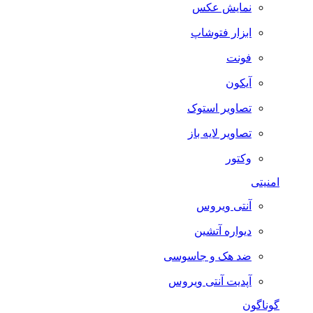
نمایش عکس
ابزار فتوشاپ
فونت
آیکون
تصاویر استوک
تصاویر لایه باز
وکتور
امنیتی
آنتی ویروس
دیواره آتشین
ضد هک و جاسوسی
آپدیت آنتی ویروس
گوناگون