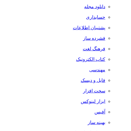
دانلود مجله
حسابداری
پشتیبان اطلاعات
فشرده ساز
فرهنگ لغت
کتاب الکترونیک
مهندسی
فایل و دیسک
سخت افزار
ابزار لینوکس
آفیس
بهینه ساز