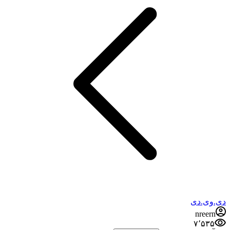
دی.وی.دی
nreern
۷٬۵۳۵