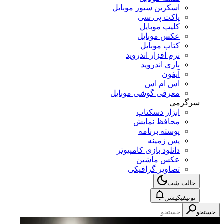
اسکرین سیور موبایل
پاکت پی سی
کلیپ موبایل
عکس موبایل
کتاب موبایل
نرم افزار اندروید
بازی اندروید
آیفون
اس ام اس
معرفی گوشی موبایل
سرگرمی
ابزار دسکتاپ
محافظ نمایش
پوسته برنامه
پس زمینه
دانلود بازی کامپیوتر
عکس ماشین
تصاویر گرافیکی
حالت شب
نوتیفیکیشن
جستجو