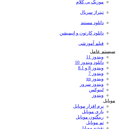
موزیک بی کلام
تیتراژ سریال
دانلود مستند
دانلود کارتون و انیمیشن
فیلم آموزشی
سیستم عامل
ویندوز 11
دانلود ویندوز 10
ویندوز 8 و 8.1
ویندوز 7
ویندوز xp
ویندوز سرور
لینوکس
ویندوز
موبایل
نرم افزار موبایل
بازی موبایل
رینگتون موبایل
تم موبایل
نقشه موبایل