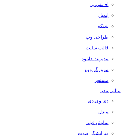
اف.تی.پی
ایمیل
شبکه
طراحی وب
قالب سایت
مدیریت دانلود
مرورگر وب
مسنجر
مالتی مدیا
دی.وی.دی
مبدل
نمایش فیلم
ویرایشگر صوت