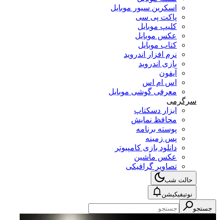
اسکرین سیور موبایل
پاکت پی سی
کلیپ موبایل
عکس موبایل
کتاب موبایل
نرم افزار اندروید
بازی اندروید
آیفون
اس ام اس
معرفی گوشی موبایل
سرگرمی
ابزار دسکتاپ
محافظ نمایش
پوسته برنامه
پس زمینه
دانلود بازی کامپیوتر
عکس ماشین
تصاویر گرافیکی
حالت شب
نوتیفیکیشن
جستجو