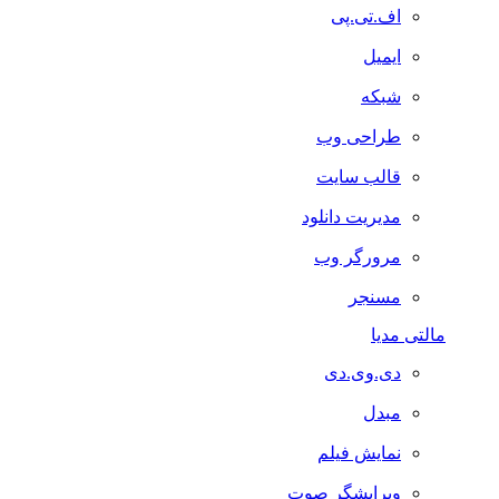
اف.تی.پی
ایمیل
شبکه
طراحی وب
قالب سایت
مدیریت دانلود
مرورگر وب
مسنجر
مالتی مدیا
دی.وی.دی
مبدل
نمایش فیلم
ویرایشگر صوت