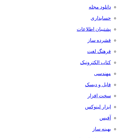
دانلود مجله
حسابداری
پشتیبان اطلاعات
فشرده ساز
فرهنگ لغت
کتاب الکترونیک
مهندسی
فایل و دیسک
سخت افزار
ابزار لینوکس
آفیس
بهینه ساز