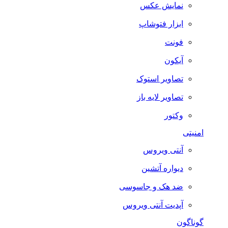
نمایش عکس
ابزار فتوشاپ
فونت
آیکون
تصاویر استوک
تصاویر لایه باز
وکتور
امنیتی
آنتی ویروس
دیواره آتشین
ضد هک و جاسوسی
آپدیت آنتی ویروس
گوناگون