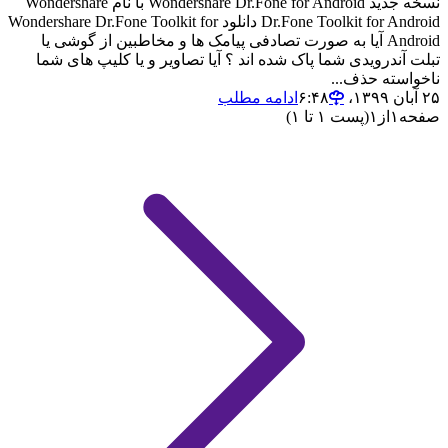
نسخه جدید Wondershare Dr.Fone for Android با نام Wondershare
Dr.Fone Toolkit for Android دانلود Wondershare Dr.Fone Toolkit for
Android آیا به صورت تصادفی پیامک ها و مخاطبین از گوشی یا
تبلت آندرویدی شما پاک شده اند ؟ آیا تصاویر و یا کلیپ های شما
ناخواسته حذف...
۲۵ آبان ۱۳۹۹،‏ ۶:۴۸
ادامه مطلب
صفحه
۱
از
۱
(پست ۱ تا ۱)