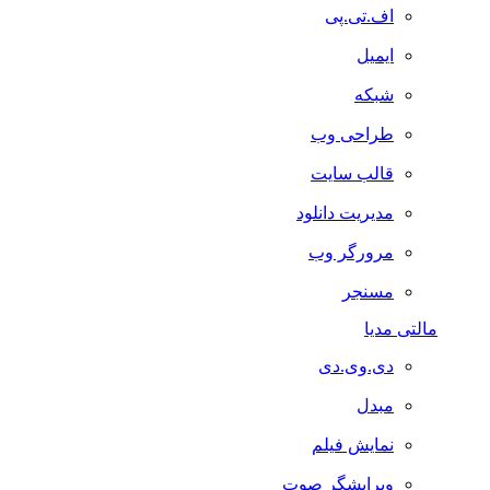
اف.تی.پی
ایمیل
شبکه
طراحی وب
قالب سایت
مدیریت دانلود
مرورگر وب
مسنجر
مالتی مدیا
دی.وی.دی
مبدل
نمایش فیلم
ویرایشگر صوت