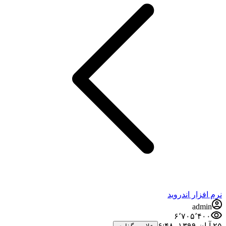
فزار اندروید
admi
۶٬۷۰۵٬۴۰