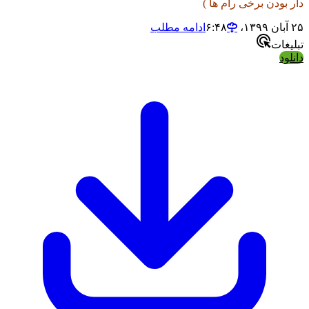
ودن برخی رام ها )
ادامه مطلب
ات
د