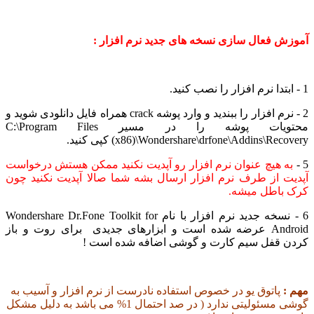
ش فعال سازی نسخه های جدید نرم افزار :
2 - نرم افزار را ببندید و وارد پوشه crack همراه فایل دانلودی شوید و
محتویات پوشه را در مسیر C:\Program Files
x86)\Wondershare\drfone\Addins\Reco کپی کنید.
 هیچ عنوان نرم افزار رو آپدیت نکنید ممکن هستش درخواست
ت از طرف نرم افزار ارسال بشه شما صالا آپدیت نکنید چون
باطل میشه.
6 - نسخه جدید نرم افزار با نام Wondershare Dr.Fone Toolkit for
Android عرضه شده است و ابزارهای جدیدی برای روت و باز
 قفل سیم کارت و گوشی اضافه شده است !
:
پاتوق یو در خصوص استفاده نادرست از نرم افزار و آسیب به
گوشی مسئولیتی ندارد ( در صد احتمال 1% می باشد به دلیل مشکل