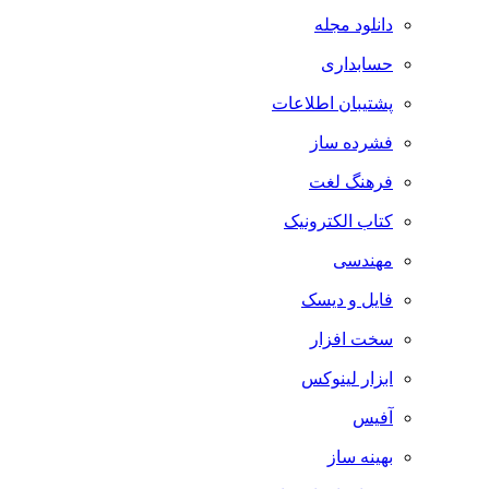
دانلود مجله
حسابداری
پشتیبان اطلاعات
فشرده ساز
فرهنگ لغت
کتاب الکترونیک
مهندسی
فایل و دیسک
سخت افزار
ابزار لینوکس
آفیس
بهینه ساز