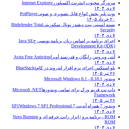
مرورگر محبوب اینترنت اکسپلورر
Internet Explorer
۷ دی ۱۴۰۴
پوت پلیر پخش انواع فایل تصویری و صوتی
PotPlayer
۲۰ خرداد ۱۴۰۵
بسته امنیتی بیت دیفندر توتال سکوریتی
Bitdefender Total
Security
۷ دی ۱۴۰۴
اجرای برنامه بر اساس زبان برنامه نویسی ج
Java SE
Development Kit (JDK)
۷ دی ۱۴۰۴
آنتی ویروس رایگان و قدرتمند آویرا
Avira Free Antivirus
۷ دی ۱۴۰۴
بلو استکس اجرای نرم افزار اندروید در کام
BlueStacks
۲۶ تیر ۱۴۰۵
ویندوز 8.1
8.1 - Microsoft Windows 8.1
۷ دی ۱۴۰۴
دات نت فریم ورک برای تمامی ویندوزها
Microsoft .NET
Framework
۲۶ تیر ۱۴۰۵
ویندوز 7 همراه آپدیت 7 SP1
Windows 7 SP1 Professional
۷ دی ۱۴۰۴
ROM - برنامه نرو | ابزار رایت حرفه ای و
Nero Burning
ROM
۷ دی ۱۴۰۴