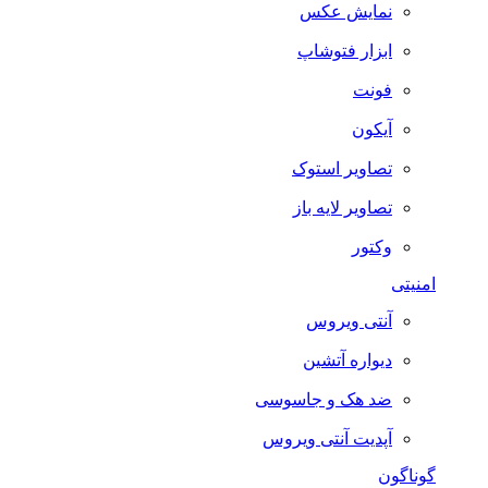
نمایش عکس
ابزار فتوشاپ
فونت
آیکون
تصاویر استوک
تصاویر لایه باز
وکتور
امنیتی
آنتی ویروس
دیواره آتشین
ضد هک و جاسوسی
آپدیت آنتی ویروس
گوناگون