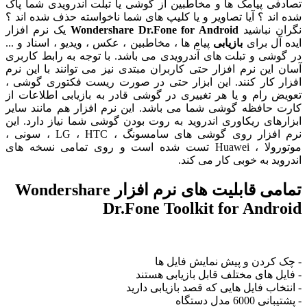
فی پیامک ها و مخاطبین از گوشی یا تبلت آندرویدی شما پاک
اند ؟ آیا تصاویر و یا کلیپ های شما ناخواسته حذف شده اند ؟
ن نباشید
Wondershare Dr.Fone for Android
یک نرم افزار
آل برای
بازیابی
پیام ها ، مخاطبین ، عکس ، ویدیو ، اسناد و ...
وشی و تبلت های آندرویدی می باشد. با توجه به رابط کاربری
 این نرم افزار حتی کاربران مبتدی نیز می توانند با این نرم
ر کار کنند. این ابزار حتی در صورت ریست فکتوری گوشی ،
ض رام و یا هر تغییری در گوشی قادر به بازیابی اطلاعات از
 حافظه گوشی شما می باشد. این نرم افزار هم مانند سایر
رهای ریکاوری اندروید به روت بودن گوشی شما نیاز دارد. این
نرم افزار روی گوشی های سامسونگ ، LG ، HTC ، سونی ،
موتورولا ، Huawei تست شده است و روی تمامی نسخه های
ید به خوبی کار می کند.
تمامی قابلیت های نرم افزار Wondershare
Dr.Fone Toolkit for Andr
 کردن و پیش نمایش فایل ها
یل های مختلف قابل بازیابی هستند
خاب فایل هایی که قصد بازیابی دارید
6000 مدل دستگاه