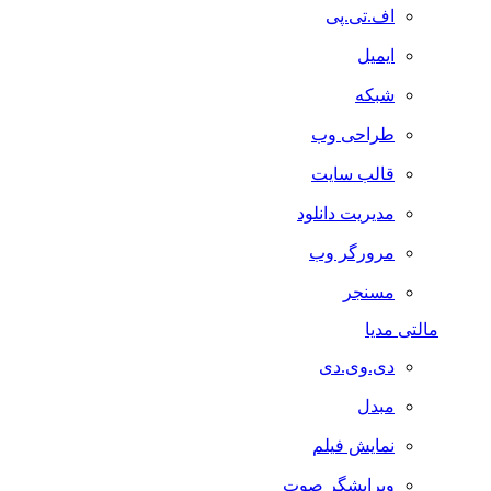
اف.تی.پی
ایمیل
شبکه
طراحی وب
قالب سایت
مدیریت دانلود
مرورگر وب
مسنجر
مالتی مدیا
دی.وی.دی
مبدل
نمایش فیلم
ویرایشگر صوت