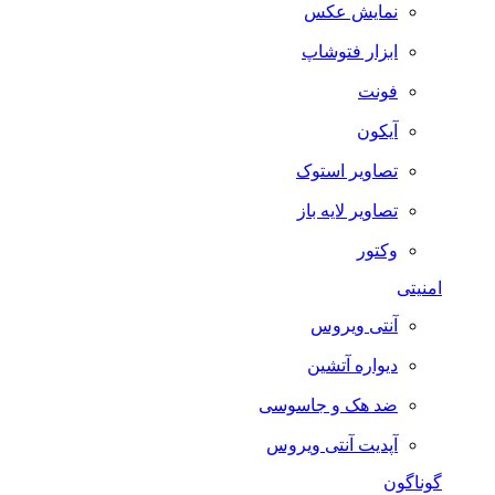
نمایش عکس
ابزار فتوشاپ
فونت
آیکون
تصاویر استوک
تصاویر لایه باز
وکتور
امنیتی
آنتی ویروس
دیواره آتشین
ضد هک و جاسوسی
آپدیت آنتی ویروس
گوناگون