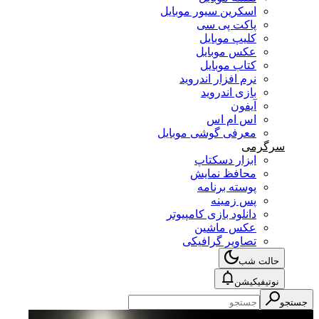
اسکرین سیور موبایل
پاکت پی سی
کلیپ موبایل
عکس موبایل
کتاب موبایل
نرم افزار اندروید
بازی اندروید
آیفون
اس ام اس
معرفی گوشی موبایل
سرگرمی
ابزار دسکتاپ
محافظ نمایش
پوسته برنامه
پس زمینه
دانلود بازی کامپیوتر
عکس ماشین
تصاویر گرافیکی
حالت شب
نوتیفیکیشن
جستجو