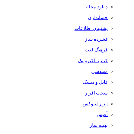
دانلود مجله
حسابداری
پشتیبان اطلاعات
فشرده ساز
فرهنگ لغت
کتاب الکترونیک
مهندسی
فایل و دیسک
سخت افزار
ابزار لینوکس
آفیس
بهینه ساز