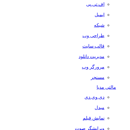
اف.تی.پی
ایمیل
شبکه
طراحی وب
قالب سایت
مدیریت دانلود
مرورگر وب
مسنجر
مالتی مدیا
دی.وی.دی
مبدل
نمایش فیلم
ویرایشگر صوت