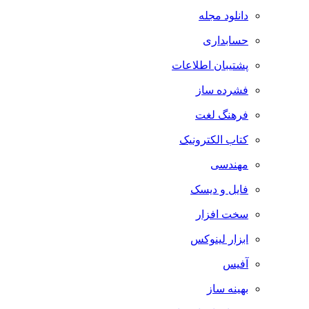
دانلود مجله
حسابداری
پشتیبان اطلاعات
فشرده ساز
فرهنگ لغت
کتاب الکترونیک
مهندسی
فایل و دیسک
سخت افزار
ابزار لینوکس
آفیس
بهینه ساز