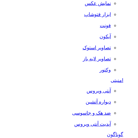
نمایش عکس
ابزار فتوشاپ
فونت
آیکون
تصاویر استوک
تصاویر لایه باز
وکتور
امنیتی
آنتی ویروس
دیواره آتشین
ضد هک و جاسوسی
آپدیت آنتی ویروس
گوناگون