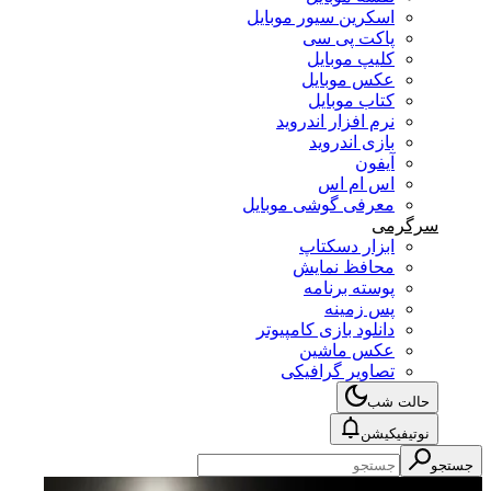
اسکرین سیور موبایل
پاکت پی سی
کلیپ موبایل
عکس موبایل
کتاب موبایل
نرم افزار اندروید
بازی اندروید
آیفون
اس ام اس
معرفی گوشی موبایل
سرگرمی
ابزار دسکتاپ
محافظ نمایش
پوسته برنامه
پس زمینه
دانلود بازی کامپیوتر
عکس ماشین
تصاویر گرافیکی
حالت شب
نوتیفیکیشن
جستجو