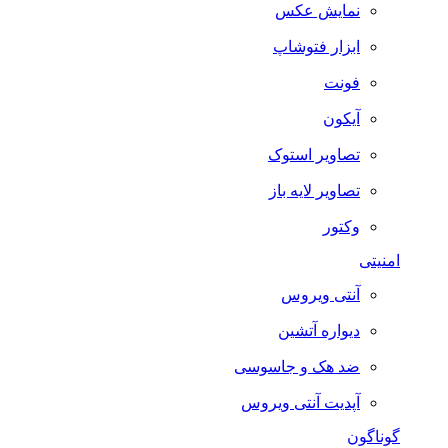
نمایش عکس
ابزار فتوشاپ
فونت
آیکون
تصاویر استوک
تصاویر لایه باز
وکتور
امنیتی
آنتی ویروس
دیواره آتشین
ضد هک و جاسوسی
آپدیت آنتی ویروس
گوناگون