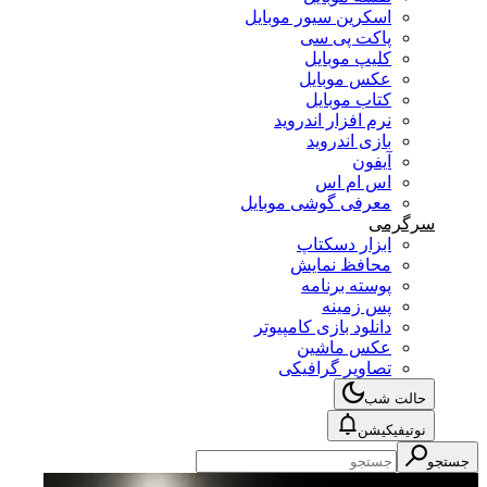
اسکرین سیور موبایل
پاکت پی سی
کلیپ موبایل
عکس موبایل
کتاب موبایل
نرم افزار اندروید
بازی اندروید
آیفون
اس ام اس
معرفی گوشی موبایل
سرگرمی
ابزار دسکتاپ
محافظ نمایش
پوسته برنامه
پس زمینه
دانلود بازی کامپیوتر
عکس ماشین
تصاویر گرافیکی
حالت شب
نوتیفیکیشن
جستجو