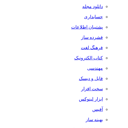
دانلود مجله
حسابداری
پشتیبان اطلاعات
فشرده ساز
فرهنگ لغت
کتاب الکترونیک
مهندسی
فایل و دیسک
سخت افزار
ابزار لینوکس
آفیس
بهینه ساز