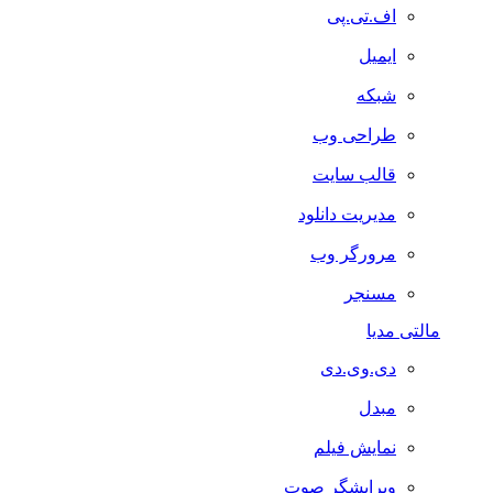
اف.تی.پی
ایمیل
شبکه
طراحی وب
قالب سایت
مدیریت دانلود
مرورگر وب
مسنجر
مالتی مدیا
دی.وی.دی
مبدل
نمایش فیلم
ویرایشگر صوت