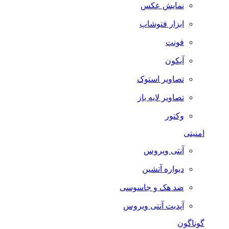
نمایش عکس
ابزار فتوشاپ
فونت
آیکون
تصاویر استوک
تصاویر لایه باز
وکتور
امنیتی
آنتی ویروس
دیواره آتشین
ضد هک و جاسوسی
آپدیت آنتی ویروس
گوناگون