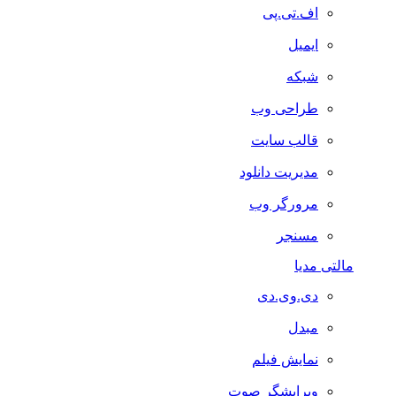
اف.تی.پی
ایمیل
شبکه
طراحی وب
قالب سایت
مدیریت دانلود
مرورگر وب
مسنجر
مالتی مدیا
دی.وی.دی
مبدل
نمایش فیلم
ویرایشگر صوت