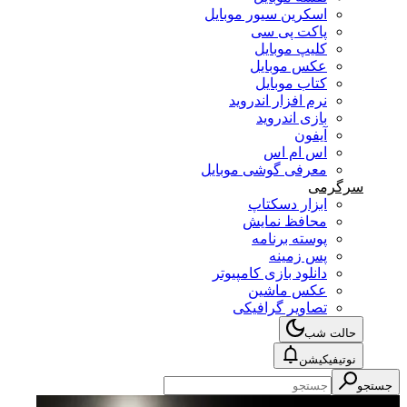
اسکرین سیور موبایل
پاکت پی سی
کلیپ موبایل
عکس موبایل
کتاب موبایل
نرم افزار اندروید
بازی اندروید
آیفون
اس ام اس
معرفی گوشی موبایل
سرگرمی
ابزار دسکتاپ
محافظ نمایش
پوسته برنامه
پس زمینه
دانلود بازی کامپیوتر
عکس ماشین
تصاویر گرافیکی
حالت شب
نوتیفیکیشن
جستجو