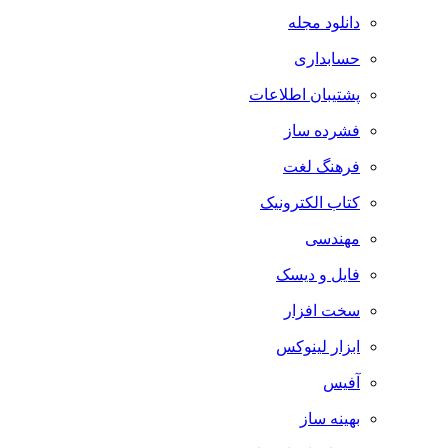
دانلود مجله
حسابداری
پشتیبان اطلاعات
فشرده ساز
فرهنگ لغت
کتاب الکترونیک
مهندسی
فایل و دیسک
سخت افزار
ابزار لینوکس
آفیس
بهینه ساز