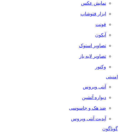
نمایش عکس
ابزار فتوشاپ
فونت
آیکون
تصاویر استوک
تصاویر لایه باز
وکتور
امنیتی
آنتی ویروس
دیواره آتشین
ضد هک و جاسوسی
آپدیت آنتی ویروس
گوناگون