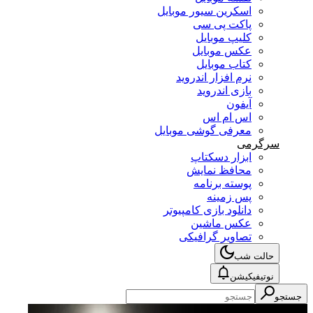
اسکرین سیور موبایل
پاکت پی سی
کلیپ موبایل
عکس موبایل
کتاب موبایل
نرم افزار اندروید
بازی اندروید
آیفون
اس ام اس
معرفی گوشی موبایل
سرگرمی
ابزار دسکتاپ
محافظ نمایش
پوسته برنامه
پس زمینه
دانلود بازی کامپیوتر
عکس ماشین
تصاویر گرافیکی
حالت شب
نوتیفیکیشن
جستجو