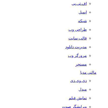
اف.تی.پی
ایمیل
شبکه
طراحی وب
قالب سایت
مدیریت دانلود
مرورگر وب
مسنجر
مالتی مدیا
دی.وی.دی
مبدل
نمایش فیلم
ویرایشگر صوت