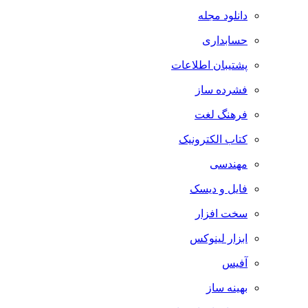
دانلود مجله
حسابداری
پشتیبان اطلاعات
فشرده ساز
فرهنگ لغت
کتاب الکترونیک
مهندسی
فایل و دیسک
سخت افزار
ابزار لینوکس
آفیس
بهینه ساز