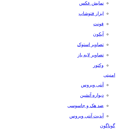
نمایش عکس
ابزار فتوشاپ
فونت
آیکون
تصاویر استوک
تصاویر لایه باز
وکتور
امنیتی
آنتی ویروس
دیواره آتشین
ضد هک و جاسوسی
آپدیت آنتی ویروس
گوناگون