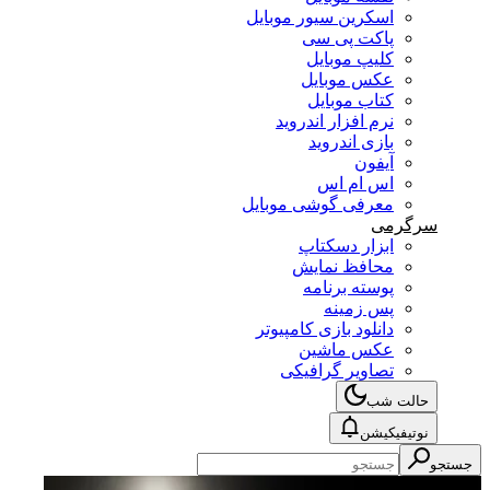
اسکرین سیور موبایل
پاکت پی سی
کلیپ موبایل
عکس موبایل
کتاب موبایل
نرم افزار اندروید
بازی اندروید
آیفون
اس ام اس
معرفی گوشی موبایل
سرگرمی
ابزار دسکتاپ
محافظ نمایش
پوسته برنامه
پس زمینه
دانلود بازی کامپیوتر
عکس ماشین
تصاویر گرافیکی
حالت شب
نوتیفیکیشن
جستجو