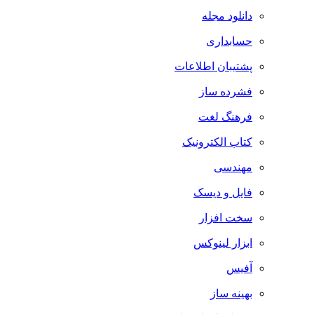
دانلود مجله
حسابداری
پشتیبان اطلاعات
فشرده ساز
فرهنگ لغت
کتاب الکترونیک
مهندسی
فایل و دیسک
سخت افزار
ابزار لینوکس
آفیس
بهینه ساز