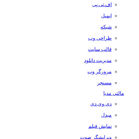
اف.تی.پی
ایمیل
شبکه
طراحی وب
قالب سایت
مدیریت دانلود
مرورگر وب
مسنجر
مالتی مدیا
دی.وی.دی
مبدل
نمایش فیلم
ویرایشگر صوت