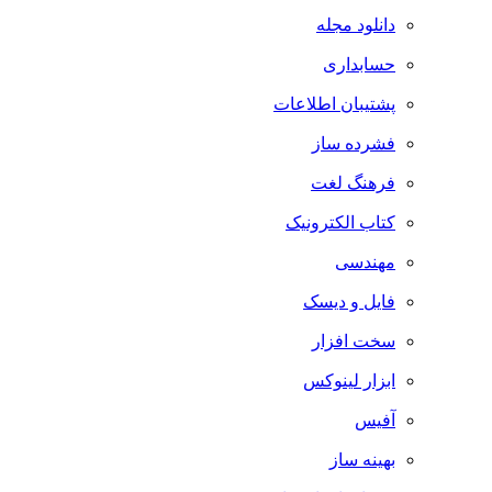
دانلود مجله
حسابداری
پشتیبان اطلاعات
فشرده ساز
فرهنگ لغت
کتاب الکترونیک
مهندسی
فایل و دیسک
سخت افزار
ابزار لینوکس
آفیس
بهینه ساز