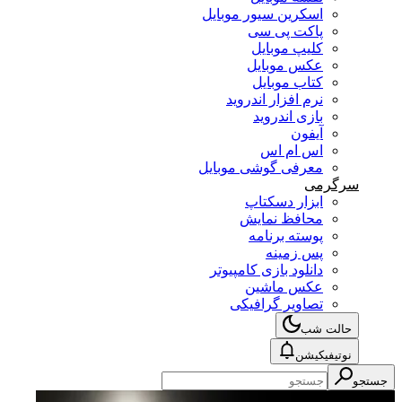
اسکرین سیور موبایل
پاکت پی سی
کلیپ موبایل
عکس موبایل
کتاب موبایل
نرم افزار اندروید
بازی اندروید
آیفون
اس ام اس
معرفی گوشی موبایل
سرگرمی
ابزار دسکتاپ
محافظ نمایش
پوسته برنامه
پس زمینه
دانلود بازی کامپیوتر
عکس ماشین
تصاویر گرافیکی
حالت شب
نوتیفیکیشن
جستجو