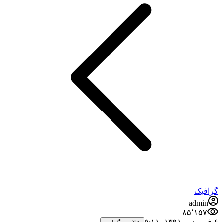
گرافیک
admin
۸۵٬۱۵۷
۶ فروردین ۱۳۹۱،‏ ۵:۱۱