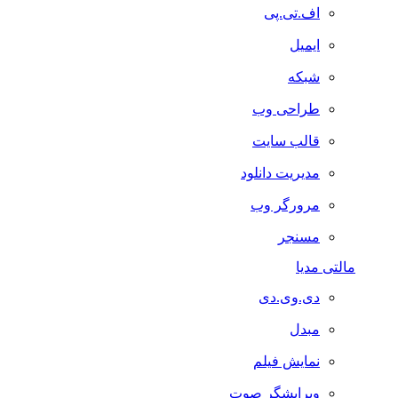
اف.تی.پی
ایمیل
شبکه
طراحی وب
قالب سایت
مدیریت دانلود
مرورگر وب
مسنجر
مالتی مدیا
دی.وی.دی
مبدل
نمایش فیلم
ویرایشگر صوت