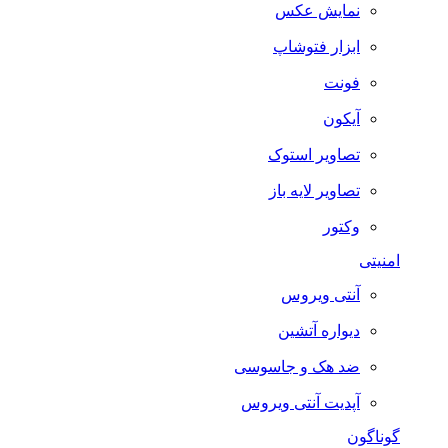
نمایش عکس
ابزار فتوشاپ
فونت
آیکون
تصاویر استوک
تصاویر لایه باز
وکتور
امنیتی
آنتی ویروس
دیواره آتشین
ضد هک و جاسوسی
آپدیت آنتی ویروس
گوناگون