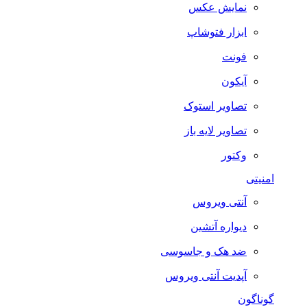
نمایش عکس
ابزار فتوشاپ
فونت
آیکون
تصاویر استوک
تصاویر لایه باز
وکتور
امنیتی
آنتی ویروس
دیواره آتشین
ضد هک و جاسوسی
آپدیت آنتی ویروس
گوناگون