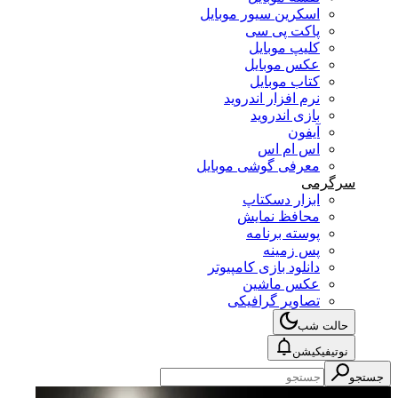
اسکرین سیور موبایل
پاکت پی سی
کلیپ موبایل
عکس موبایل
کتاب موبایل
نرم افزار اندروید
بازی اندروید
آیفون
اس ام اس
معرفی گوشی موبایل
سرگرمی
ابزار دسکتاپ
محافظ نمایش
پوسته برنامه
پس زمینه
دانلود بازی کامپیوتر
عکس ماشین
تصاویر گرافیکی
حالت شب
نوتیفیکیشن
جستجو