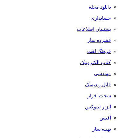
دانلود مجله
حسابداری
پشتیبان اطلاعات
فشرده ساز
فرهنگ لغت
کتاب الکترونیک
مهندسی
فایل و دیسک
سخت افزار
ابزار لینوکس
آفیس
بهینه ساز