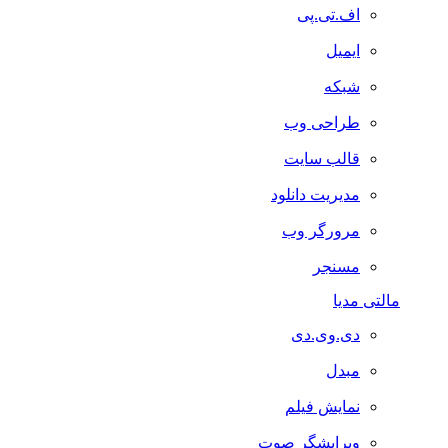
اف.تی.پی
ایمیل
شبکه
طراحی وب
قالب سایت
مدیریت دانلود
مرورگر وب
مسنجر
مالتی مدیا
دی.وی.دی
مبدل
نمایش فیلم
ویرایشگر صوت