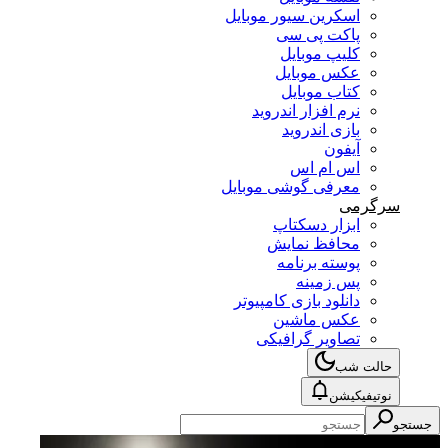
اسکرین سیور موبایل
پاکت پی سی
کلیپ موبایل
عکس موبایل
کتاب موبایل
نرم افزار اندروید
بازی اندروید
آیفون
اس ام اس
معرفی گوشی موبایل
سرگرمی
ابزار دسکتاپ
محافظ نمایش
پوسته برنامه
پس زمینه
دانلود بازی کامپیوتر
عکس ماشین
تصاویر گرافیکی
حالت شب
نوتیفیکیشن
جستجو