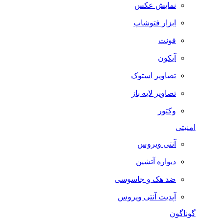
نمایش عکس
ابزار فتوشاپ
فونت
آیکون
تصاویر استوک
تصاویر لایه باز
وکتور
امنیتی
آنتی ویروس
دیواره آتشین
ضد هک و جاسوسی
آپدیت آنتی ویروس
گوناگون