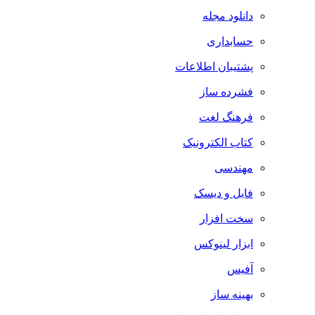
دانلود مجله
حسابداری
پشتیبان اطلاعات
فشرده ساز
فرهنگ لغت
کتاب الکترونیک
مهندسی
فایل و دیسک
سخت افزار
ابزار لینوکس
آفیس
بهینه ساز