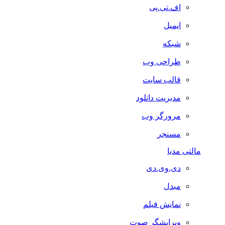
اف.تی.پی
ایمیل
شبکه
طراحی وب
قالب سایت
مدیریت دانلود
مرورگر وب
مسنجر
مالتی مدیا
دی.وی.دی
مبدل
نمایش فیلم
ویرایشگر صوت