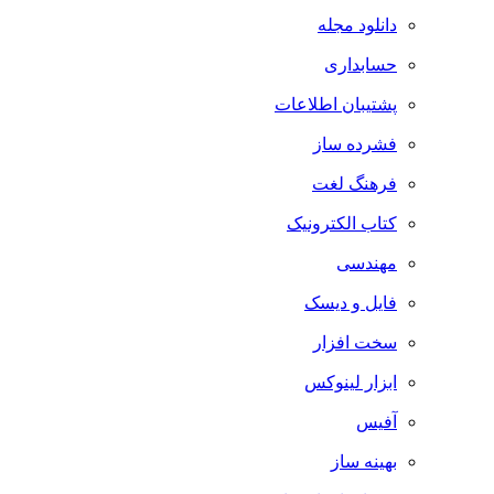
دانلود مجله
حسابداری
پشتیبان اطلاعات
فشرده ساز
فرهنگ لغت
کتاب الکترونیک
مهندسی
فایل و دیسک
سخت افزار
ابزار لینوکس
آفیس
بهینه ساز