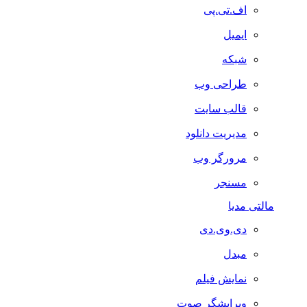
اف.تی.پی
ایمیل
شبکه
طراحی وب
قالب سایت
مدیریت دانلود
مرورگر وب
مسنجر
مالتی مدیا
دی.وی.دی
مبدل
نمایش فیلم
ویرایشگر صوت