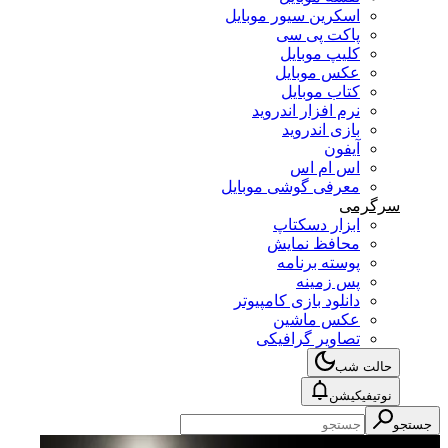
اسکرین سیور موبایل
پاکت پی سی
کلیپ موبایل
عکس موبایل
کتاب موبایل
نرم افزار اندروید
بازی اندروید
آیفون
اس ام اس
معرفی گوشی موبایل
سرگرمی
ابزار دسکتاپ
محافظ نمایش
پوسته برنامه
پس زمینه
دانلود بازی کامپیوتر
عکس ماشین
تصاویر گرافیکی
حالت شب
نوتیفیکیشن
جستجو