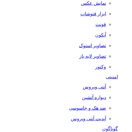
نمایش عکس
ابزار فتوشاپ
فونت
آیکون
تصاویر استوک
تصاویر لایه باز
وکتور
امنیتی
آنتی ویروس
دیواره آتشین
ضد هک و جاسوسی
آپدیت آنتی ویروس
گوناگون