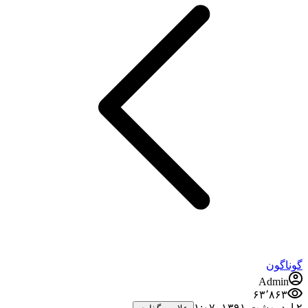
گوناگون
Admin
۶۳٬۸۶۳
۲ اردیبهشت ۱۳۹۱،‏ ۱:۰۷