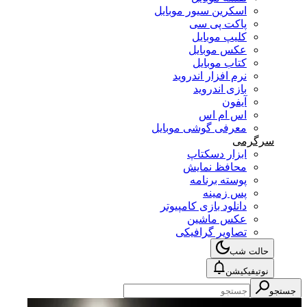
اسکرین سیور موبایل
پاکت پی سی
کلیپ موبایل
عکس موبایل
کتاب موبایل
نرم افزار اندروید
بازی اندروید
آیفون
اس ام اس
معرفی گوشی موبایل
سرگرمی
ابزار دسکتاپ
محافظ نمایش
پوسته برنامه
پس زمینه
دانلود بازی کامپیوتر
عکس ماشین
تصاویر گرافیکی
حالت شب
نوتیفیکیشن
جستجو