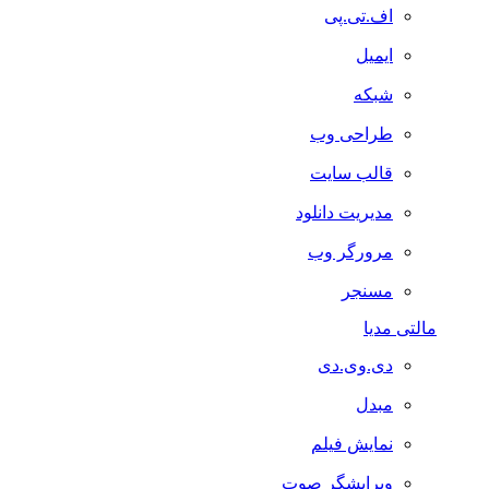
اف.تی.پی
ایمیل
شبکه
طراحی وب
قالب سایت
مدیریت دانلود
مرورگر وب
مسنجر
مالتی مدیا
دی.وی.دی
مبدل
نمایش فیلم
ویرایشگر صوت