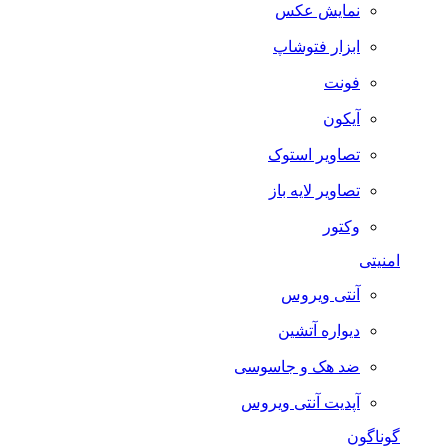
نمایش عکس
ابزار فتوشاپ
فونت
آیکون
تصاویر استوک
تصاویر لایه باز
وکتور
امنیتی
آنتی ویروس
دیواره آتشین
ضد هک و جاسوسی
آپدیت آنتی ویروس
گوناگون