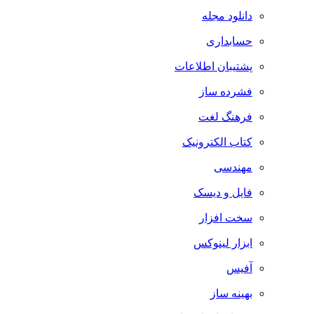
دانلود مجله
حسابداری
پشتیبان اطلاعات
فشرده ساز
فرهنگ لغت
کتاب الکترونیک
مهندسی
فایل و دیسک
سخت افزار
ابزار لینوکس
آفیس
بهینه ساز