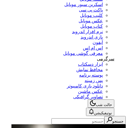
اسکرین سیور موبایل
پاکت پی سی
کلیپ موبایل
عکس موبایل
کتاب موبایل
نرم افزار اندروید
بازی اندروید
آیفون
اس ام اس
معرفی گوشی موبایل
سرگرمی
ابزار دسکتاپ
محافظ نمایش
پوسته برنامه
پس زمینه
دانلود بازی کامپیوتر
عکس ماشین
تصاویر گرافیکی
حالت شب
نوتیفیکیشن
جستجو