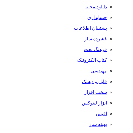
دانلود مجله
حسابداری
پشتیبان اطلاعات
فشرده ساز
فرهنگ لغت
کتاب الکترونیک
مهندسی
فایل و دیسک
سخت افزار
ابزار لینوکس
آفیس
بهینه ساز