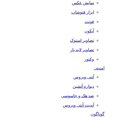
نمایش عکس
ابزار فتوشاپ
فونت
آیکون
تصاویر استوک
تصاویر لایه باز
وکتور
امنیتی
آنتی ویروس
دیواره آتشین
ضد هک و جاسوسی
آپدیت آنتی ویروس
گوناگون