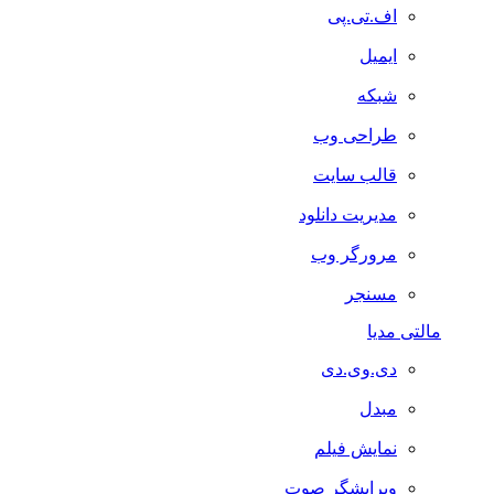
اف.تی.پی
ایمیل
شبکه
طراحی وب
قالب سایت
مدیریت دانلود
مرورگر وب
مسنجر
مالتی مدیا
دی.وی.دی
مبدل
نمایش فیلم
ویرایشگر صوت