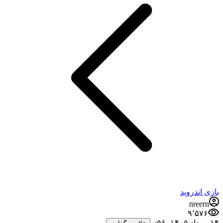
بازی اندروید
nreern
۹٬۵۷۶
۱۴ مرداد ۱۴۰۵،‏ ۰:۵۶