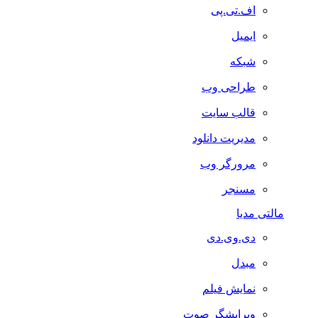
اف.تی.پی
ایمیل
شبکه
طراحی وب
قالب سایت
مدیریت دانلود
مرورگر وب
مسنجر
مالتی مدیا
دی.وی.دی
مبدل
نمایش فیلم
ویرایشگر صوت