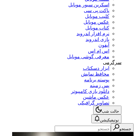
اسکرین سیور موبایل
پاکت پی سی
کلیپ موبایل
عکس موبایل
کتاب موبایل
نرم افزار اندروید
بازی اندروید
آیفون
اس ام اس
معرفی گوشی موبایل
سرگرمی
ابزار دسکتاپ
محافظ نمایش
پوسته برنامه
پس زمینه
دانلود بازی کامپیوتر
عکس ماشین
تصاویر گرافیکی
حالت شب
نوتیفیکیشن
جستجو