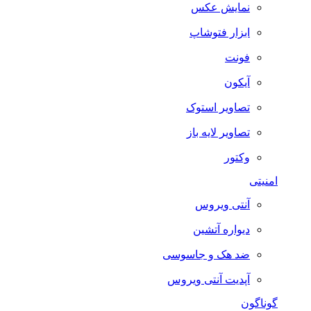
نمایش عکس
ابزار فتوشاپ
فونت
آیکون
تصاویر استوک
تصاویر لایه باز
وکتور
امنیتی
آنتی ویروس
دیواره آتشین
ضد هک و جاسوسی
آپدیت آنتی ویروس
گوناگون