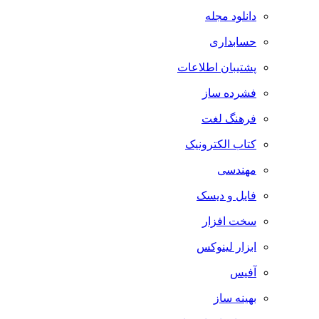
دانلود مجله
حسابداری
پشتیبان اطلاعات
فشرده ساز
فرهنگ لغت
کتاب الکترونیک
مهندسی
فایل و دیسک
سخت افزار
ابزار لینوکس
آفیس
بهینه ساز