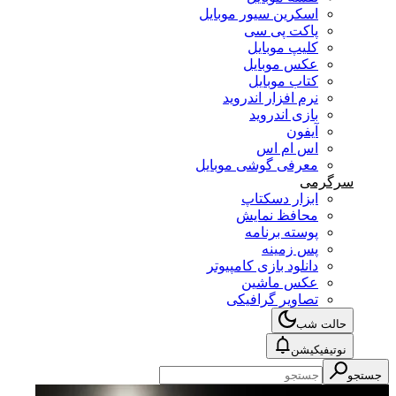
اسکرین سیور موبایل
پاکت پی سی
کلیپ موبایل
عکس موبایل
کتاب موبایل
نرم افزار اندروید
بازی اندروید
آیفون
اس ام اس
معرفی گوشی موبایل
سرگرمی
ابزار دسکتاپ
محافظ نمایش
پوسته برنامه
پس زمینه
دانلود بازی کامپیوتر
عکس ماشین
تصاویر گرافیکی
حالت شب
نوتیفیکیشن
جستجو