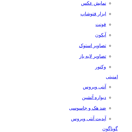
نمایش عکس
ابزار فتوشاپ
فونت
آیکون
تصاویر استوک
تصاویر لایه باز
وکتور
امنیتی
آنتی ویروس
دیواره آتشین
ضد هک و جاسوسی
آپدیت آنتی ویروس
گوناگون