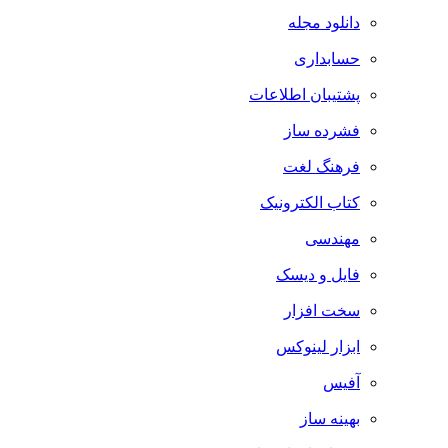
دانلود مجله
حسابداری
پشتیبان اطلاعات
فشرده ساز
فرهنگ لغت
کتاب الکترونیک
مهندسی
فایل و دیسک
سخت افزار
ابزار لینوکس
آفیس
بهینه ساز