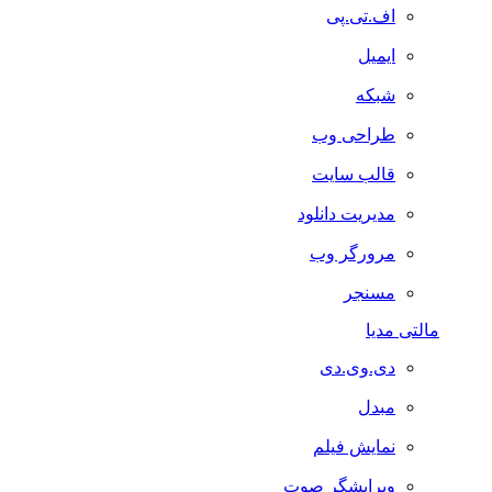
اف.تی.پی
ایمیل
شبکه
طراحی وب
قالب سایت
مدیریت دانلود
مرورگر وب
مسنجر
مالتی مدیا
دی.وی.دی
مبدل
نمایش فیلم
ویرایشگر صوت