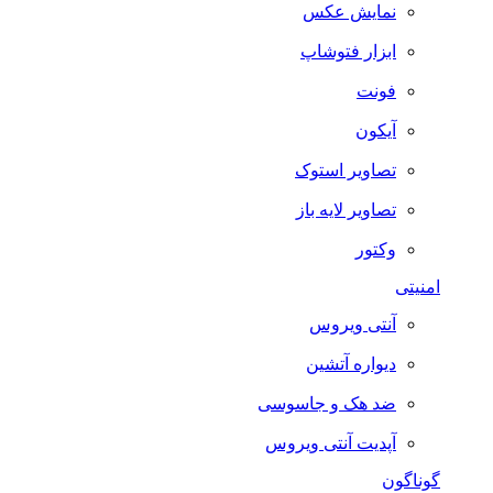
نمایش عکس
ابزار فتوشاپ
فونت
آیکون
تصاویر استوک
تصاویر لایه باز
وکتور
امنیتی
آنتی ویروس
دیواره آتشین
ضد هک و جاسوسی
آپدیت آنتی ویروس
گوناگون