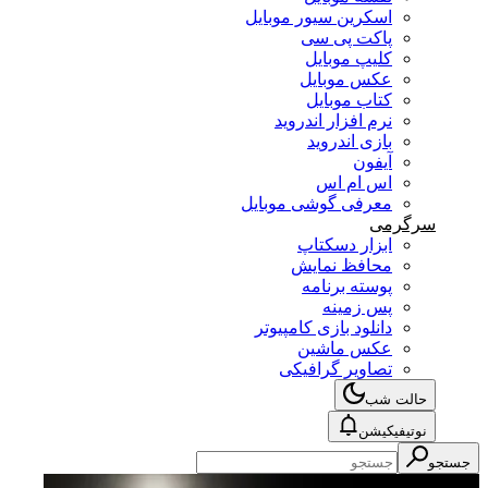
اسکرین سیور موبایل
پاکت پی سی
کلیپ موبایل
عکس موبایل
کتاب موبایل
نرم افزار اندروید
بازی اندروید
آیفون
اس ام اس
معرفی گوشی موبایل
سرگرمی
ابزار دسکتاپ
محافظ نمایش
پوسته برنامه
پس زمینه
دانلود بازی کامپیوتر
عکس ماشین
تصاویر گرافیکی
حالت شب
نوتیفیکیشن
جستجو