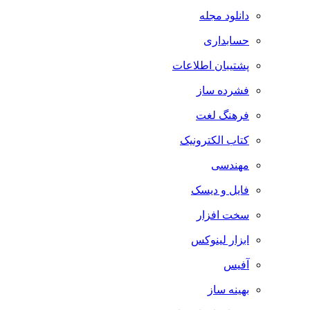
دانلود مجله
حسابداری
پشتیبان اطلاعات
فشرده ساز
فرهنگ لغت
کتاب الکترونیک
مهندسی
فایل و دیسک
سخت افزار
ابزار لینوکس
آفیس
بهینه ساز