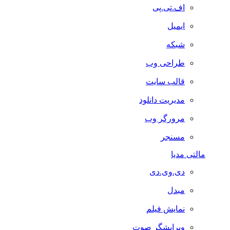
اف.تی.پی
ایمیل
شبکه
طراحی وب
قالب سایت
مدیریت دانلود
مرورگر وب
مسنجر
مالتی مدیا
دی.وی.دی
مبدل
نمایش فیلم
ویرایشگر صوت