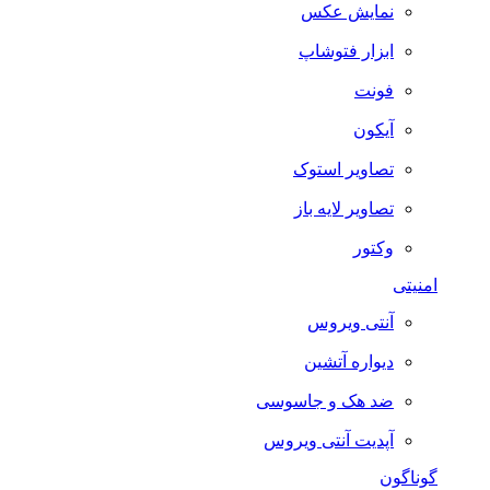
نمایش عکس
ابزار فتوشاپ
فونت
آیکون
تصاویر استوک
تصاویر لایه باز
وکتور
امنیتی
آنتی ویروس
دیواره آتشین
ضد هک و جاسوسی
آپدیت آنتی ویروس
گوناگون