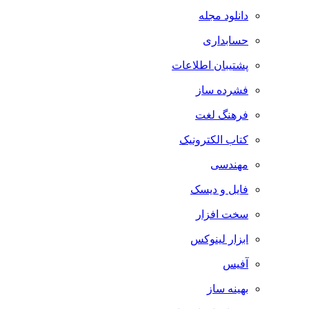
دانلود مجله
حسابداری
پشتیبان اطلاعات
فشرده ساز
فرهنگ لغت
کتاب الکترونیک
مهندسی
فایل و دیسک
سخت افزار
ابزار لینوکس
آفیس
بهینه ساز