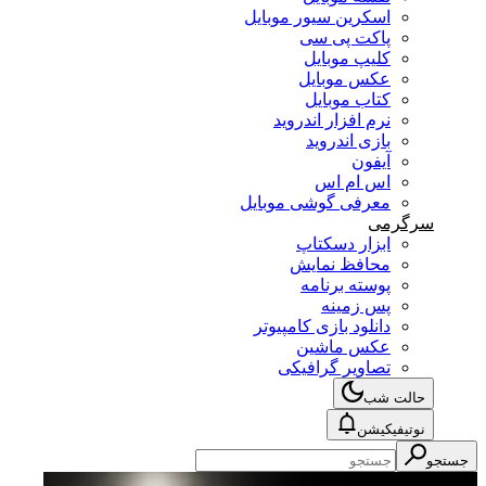
اسکرین سیور موبایل
پاکت پی سی
کلیپ موبایل
عکس موبایل
کتاب موبایل
نرم افزار اندروید
بازی اندروید
آیفون
اس ام اس
معرفی گوشی موبایل
سرگرمی
ابزار دسکتاپ
محافظ نمایش
پوسته برنامه
پس زمینه
دانلود بازی کامپیوتر
عکس ماشین
تصاویر گرافیکی
حالت شب
نوتیفیکیشن
جستجو