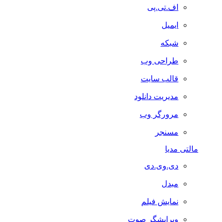
اف.تی.پی
ایمیل
شبکه
طراحی وب
قالب سایت
مدیریت دانلود
مرورگر وب
مسنجر
مالتی مدیا
دی.وی.دی
مبدل
نمایش فیلم
ویرایشگر صوت