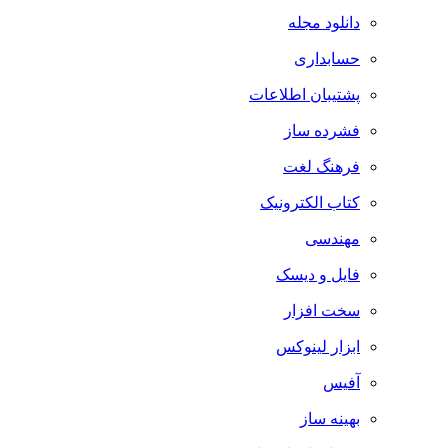
دانلود مجله
حسابداری
پشتیبان اطلاعات
فشرده ساز
فرهنگ لغت
کتاب الکترونیک
مهندسی
فایل و دیسک
سخت افزار
ابزار لینوکس
آفیس
بهینه ساز