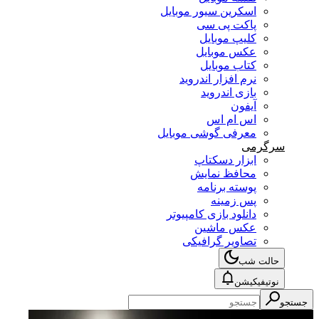
اسکرین سیور موبایل
پاکت پی سی
کلیپ موبایل
عکس موبایل
کتاب موبایل
نرم افزار اندروید
بازی اندروید
آیفون
اس ام اس
معرفی گوشی موبایل
سرگرمی
ابزار دسکتاپ
محافظ نمایش
پوسته برنامه
پس زمینه
دانلود بازی کامپیوتر
عکس ماشین
تصاویر گرافیکی
حالت شب
نوتیفیکیشن
جستجو