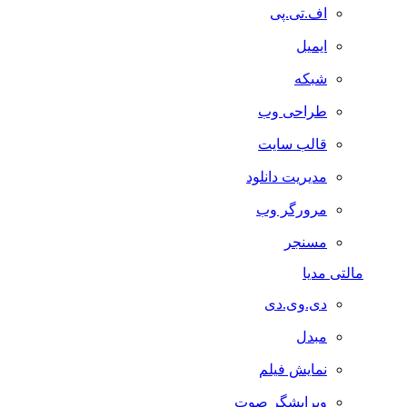
اف.تی.پی
ایمیل
شبکه
طراحی وب
قالب سایت
مدیریت دانلود
مرورگر وب
مسنجر
مالتی مدیا
دی.وی.دی
مبدل
نمایش فیلم
ویرایشگر صوت