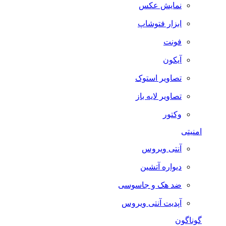
نمایش عکس
ابزار فتوشاپ
فونت
آیکون
تصاویر استوک
تصاویر لایه باز
وکتور
امنیتی
آنتی ویروس
دیواره آتشین
ضد هک و جاسوسی
آپدیت آنتی ویروس
گوناگون