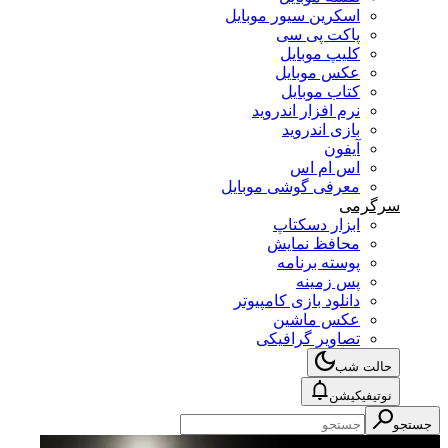
اسکرین سیور موبایل
پاکت پی سی
کلیپ موبایل
عکس موبایل
کتاب موبایل
نرم افزار اندروید
بازی اندروید
آیفون
اس ام اس
معرفی گوشی موبایل
سرگرمی
ابزار دسکتاپ
محافظ نمایش
پوسته برنامه
پس زمینه
دانلود بازی کامپیوتر
عکس ماشین
تصاویر گرافیکی
حالت شب
نوتیفیکیشن
جستجو