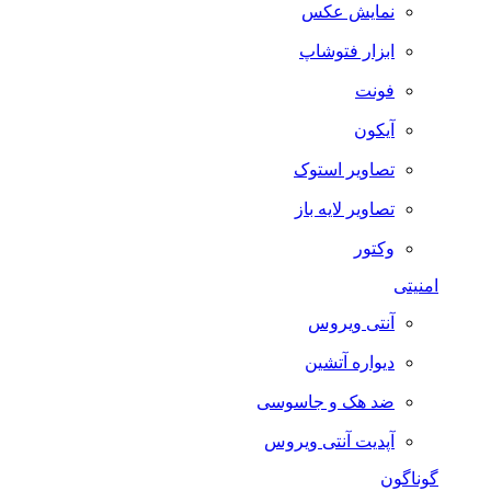
نمایش عکس
ابزار فتوشاپ
فونت
آیکون
تصاویر استوک
تصاویر لایه باز
وکتور
امنیتی
آنتی ویروس
دیواره آتشین
ضد هک و جاسوسی
آپدیت آنتی ویروس
گوناگون