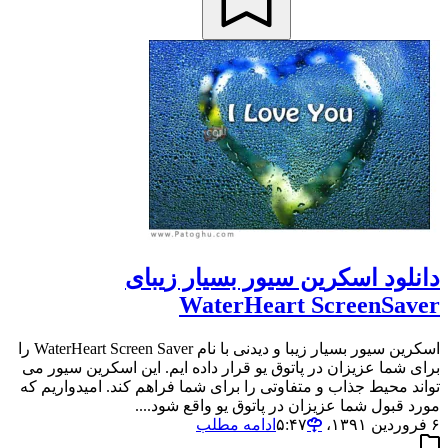
دانلود اسکرین سیور بسیار زیبای
WaterHeart ScreenSaver
اسکرین سیور بسیار زیبا و دیدنی با نام WaterHeart Screen Saver را
برای شما عزیزان در پاتوق یو قرار داده ایم. این اسکرین سیور می
تواند محیط جذاب و متفاوتی را برای شما فراهم کند. امیدواریم که
مورد قبول شما عزیزان در پاتوق یو واقع شود....
۶ فروردین ۱۳۹۱،‏ ۵:۴۷
ادامه مطلب