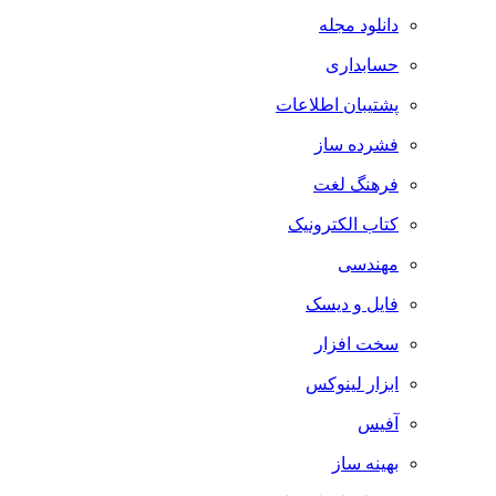
دانلود مجله
حسابداری
پشتیبان اطلاعات
فشرده ساز
فرهنگ لغت
کتاب الکترونیک
مهندسی
فایل و دیسک
سخت افزار
ابزار لینوکس
آفیس
بهینه ساز