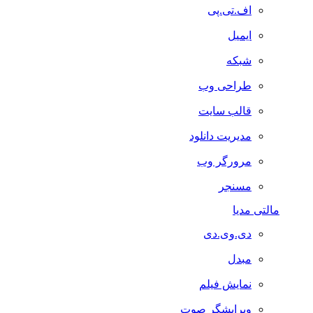
اف.تی.پی
ایمیل
شبکه
طراحی وب
قالب سایت
مدیریت دانلود
مرورگر وب
مسنجر
مالتی مدیا
دی.وی.دی
مبدل
نمایش فیلم
ویرایشگر صوت