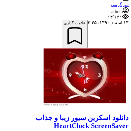
سرگرمی
admin
۱۴٬۶۴۱
۱۳ اسفند ۱۳۹۰،‏ ۲:۴۵
علامت گذاری
دانلود اسکرین سیور زیبا و جذاب
HeartClock ScreenSaver