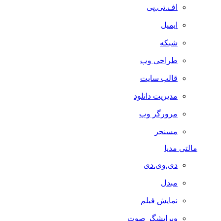
اف.تی.پی
ایمیل
شبکه
طراحی وب
قالب سایت
مدیریت دانلود
مرورگر وب
مسنجر
مالتی مدیا
دی.وی.دی
مبدل
نمایش فیلم
ویرایشگر صوت