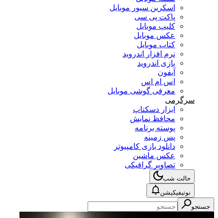
اسکرین سیور موبایل
پاکت پی سی
کلیپ موبایل
عکس موبایل
کتاب موبایل
نرم افزار اندروید
بازی اندروید
آیفون
اس ام اس
معرفی گوشی موبایل
سرگرمی
ابزار دسکتاپ
محافظ نمایش
پوسته برنامه
پس زمینه
دانلود بازی کامپیوتر
عکس ماشین
تصاویر گرافیکی
حالت شب
نوتیفیکیشن
جستجو