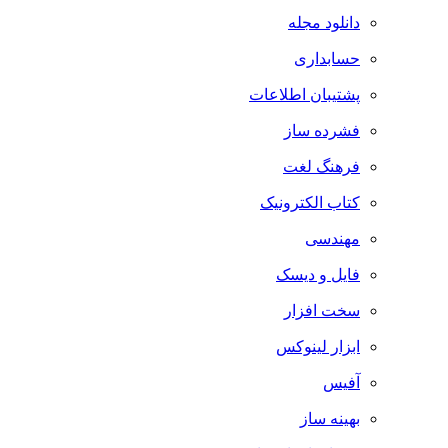
دانلود مجله
حسابداری
پشتیبان اطلاعات
فشرده ساز
فرهنگ لغت
کتاب الکترونیک
مهندسی
فایل و دیسک
سخت افزار
ابزار لینوکس
آفیس
بهینه ساز