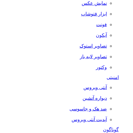
نمایش عکس
ابزار فتوشاپ
فونت
آیکون
تصاویر استوک
تصاویر لایه باز
وکتور
امنیتی
آنتی ویروس
دیواره آتشین
ضد هک و جاسوسی
آپدیت آنتی ویروس
گوناگون