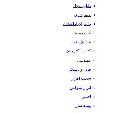
دانلود مجله
حسابداری
پشتیبان اطلاعات
فشرده ساز
فرهنگ لغت
کتاب الکترونیک
مهندسی
فایل و دیسک
سخت افزار
ابزار لینوکس
آفیس
بهینه ساز