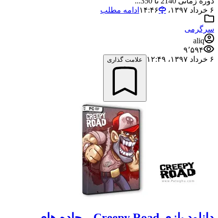
دوره زمانی 2140 تا 350...
۶ خرداد ۱۳۹۷،‏ ۱۴:۴۶
ادامه مطلب
سرگرمی
aliq
۹٬۵۹۴
۶ خرداد ۱۳۹۷،‏ ۱۲:۴۹
علامت گذاری
دانلود بازی Creepy Road – جاده های