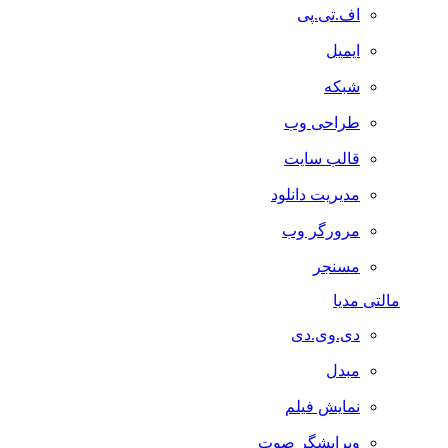
اف.تی.پی
ایمیل
شبکه
طراحی وب
قالب سایت
مدیریت دانلود
مرورگر وب
مسنجر
مالتی مدیا
دی.وی.دی
مبدل
نمایش فیلم
ویرایشگر صوت