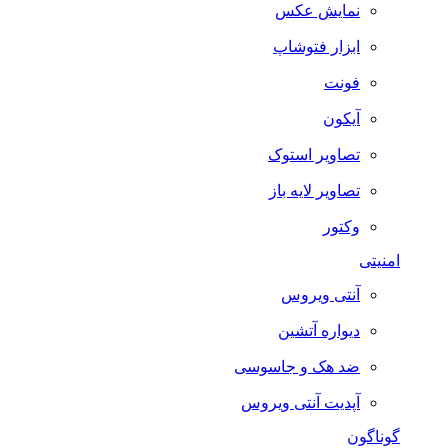
نمایش عکس
ابزار فتوشاپ
فونت
آیکون
تصاویر استوک
تصاویر لایه باز
وکتور
امنیتی
آنتی ویروس
دیواره آتشین
ضد هک و جاسوسی
آپدیت آنتی ویروس
گوناگون