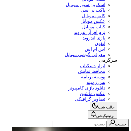
اسکرین سیور موبایل
پاکت پی سی
کلیپ موبایل
عکس موبایل
کتاب موبایل
نرم افزار اندروید
بازی اندروید
آیفون
اس ام اس
معرفی گوشی موبایل
سرگرمی
ابزار دسکتاپ
محافظ نمایش
پوسته برنامه
پس زمینه
دانلود بازی کامپیوتر
عکس ماشین
تصاویر گرافیکی
حالت شب
نوتیفیکیشن
جستجو