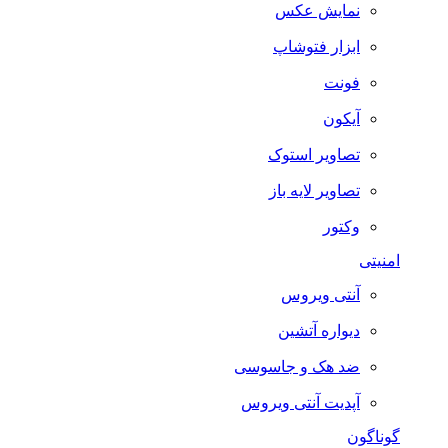
نمایش عکس
ابزار فتوشاپ
فونت
آیکون
تصاویر استوک
تصاویر لایه باز
وکتور
امنیتی
آنتی ویروس
دیواره آتشین
ضد هک و جاسوسی
آپدیت آنتی ویروس
گوناگون