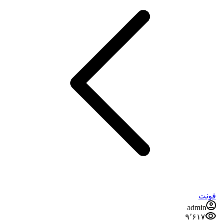
فونت
admin
۹٬۶۱۷