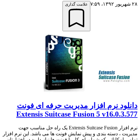
۲۸ شهریور ۱۳۹۲،‏ ۷:۵۹
علامت گذاری
دانلود نرم افزار مدیریت حرفه ای فونت
Extensis Suitcase Fusion 5 v16.0.3.577
نرم افزار Extensis Suitcase Fusion یک راه حل مناسب جهت
مدیریت ، دسته بندی و پیش نمایش فونت ها می باشد. این نرم افزار
تمامی امکاناتی که شما برای کار با فونت ها نیاز دارید در اختیارتان