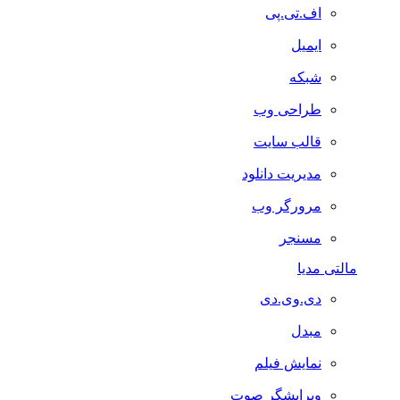
اف.تی.پی
ایمیل
شبکه
طراحی وب
قالب سایت
مدیریت دانلود
مرورگر وب
مسنجر
مالتی مدیا
دی.وی.دی
مبدل
نمایش فیلم
ویرایشگر صوت