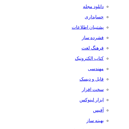
دانلود مجله
حسابداری
پشتیبان اطلاعات
فشرده ساز
فرهنگ لغت
کتاب الکترونیک
مهندسی
فایل و دیسک
سخت افزار
ابزار لینوکس
آفیس
بهینه ساز