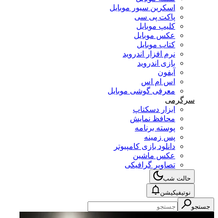
اسکرین سیور موبایل
پاکت پی سی
کلیپ موبایل
عکس موبایل
کتاب موبایل
نرم افزار اندروید
بازی اندروید
آیفون
اس ام اس
معرفی گوشی موبایل
سرگرمی
ابزار دسکتاپ
محافظ نمایش
پوسته برنامه
پس زمینه
دانلود بازی کامپیوتر
عکس ماشین
تصاویر گرافیکی
حالت شب
نوتیفیکیشن
جستجو