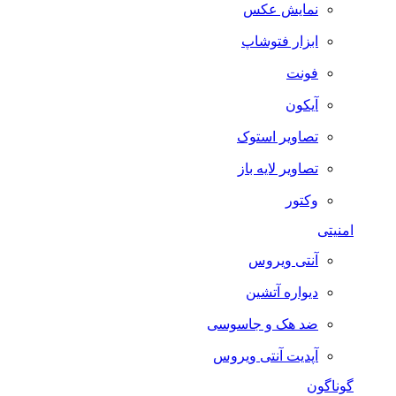
نمایش عکس
ابزار فتوشاپ
فونت
آیکون
تصاویر استوک
تصاویر لایه باز
وکتور
امنیتی
آنتی ویروس
دیواره آتشین
ضد هک و جاسوسی
آپدیت آنتی ویروس
گوناگون