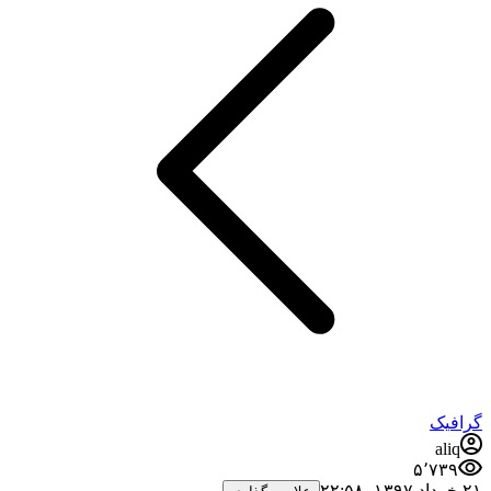
گرافیک
aliq
۵٬۷۳۹
۲۱ خرداد ۱۳۹۷،‏ ۲۲:۵۸