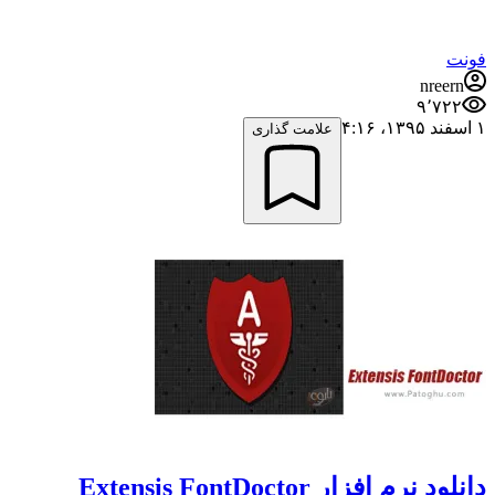
فونت
nreern
۹٬۷۲۲
۱ اسفند ۱۳۹۵،‏ ۴:۱۶
علامت گذاری
دانلود نرم افزار Extensis FontDoctor