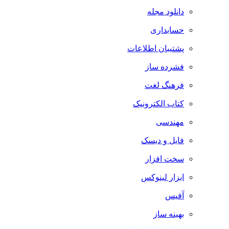
دانلود مجله
حسابداری
پشتیبان اطلاعات
فشرده ساز
فرهنگ لغت
کتاب الکترونیک
مهندسی
فایل و دیسک
سخت افزار
ابزار لینوکس
آفیس
بهینه ساز