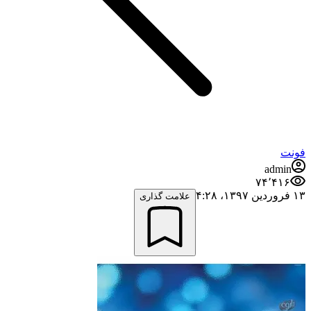
فونت
admin
۷۴٬۴۱۶
۱۳ فروردین ۱۳۹۷،‏ ۴:۲۸
علامت گذاری