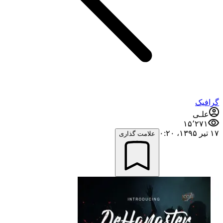
گرافیک
علـی
۱۵٬۲۷۱
۱۷ تیر ۱۳۹۵،‏ ۰:۲۰
علامت گذاری