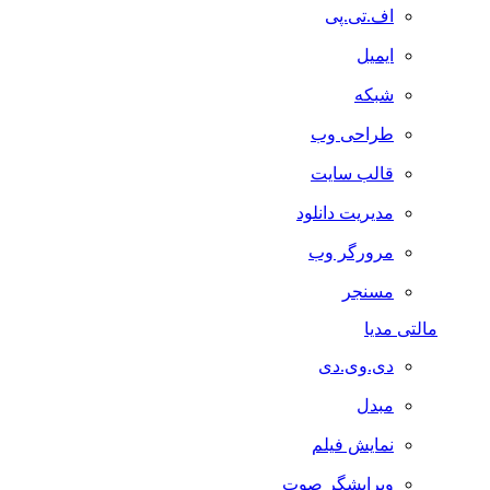
اف.تی.پی
ایمیل
شبکه
طراحی وب
قالب سایت
مدیریت دانلود
مرورگر وب
مسنجر
مالتی مدیا
دی.وی.دی
مبدل
نمایش فیلم
ویرایشگر صوت