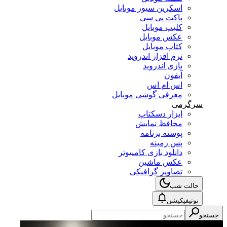
اسکرین سیور موبایل
پاکت پی سی
کلیپ موبایل
عکس موبایل
کتاب موبایل
نرم افزار اندروید
بازی اندروید
آیفون
اس ام اس
معرفی گوشی موبایل
سرگرمی
ابزار دسکتاپ
محافظ نمایش
پوسته برنامه
پس زمینه
دانلود بازی کامپیوتر
عکس ماشین
تصاویر گرافیکی
حالت شب
نوتیفیکیشن
جستجو