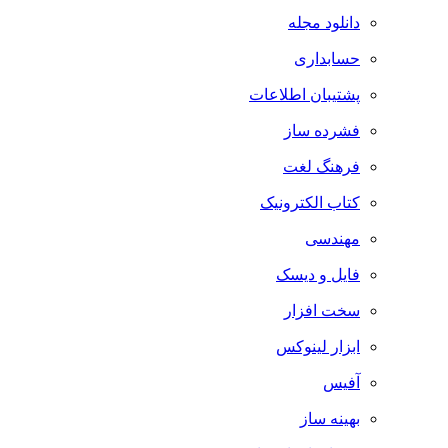
دانلود مجله
حسابداری
پشتیبان اطلاعات
فشرده ساز
فرهنگ لغت
کتاب الکترونیک
مهندسی
فایل و دیسک
سخت افزار
ابزار لینوکس
آفیس
بهینه ساز