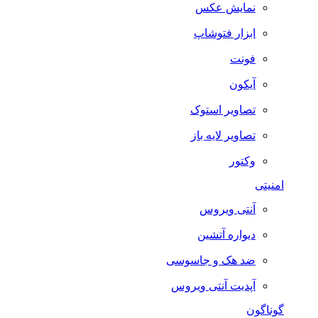
نمایش عکس
ابزار فتوشاپ
فونت
آیکون
تصاویر استوک
تصاویر لایه باز
وکتور
امنیتی
آنتی ویروس
دیواره آتشین
ضد هک و جاسوسی
آپدیت آنتی ویروس
گوناگون