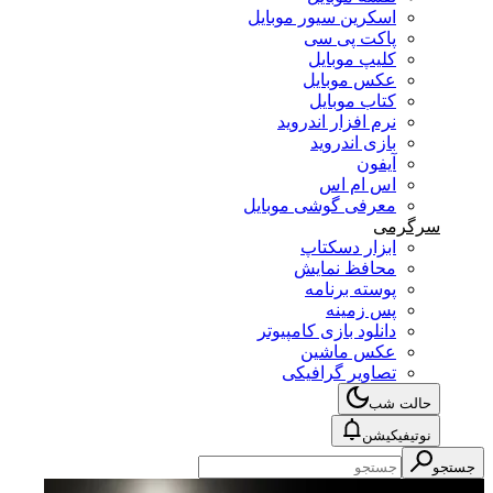
اسکرین سیور موبایل
پاکت پی سی
کلیپ موبایل
عکس موبایل
کتاب موبایل
نرم افزار اندروید
بازی اندروید
آیفون
اس ام اس
معرفی گوشی موبایل
سرگرمی
ابزار دسکتاپ
محافظ نمایش
پوسته برنامه
پس زمینه
دانلود بازی کامپیوتر
عکس ماشین
تصاویر گرافیکی
حالت شب
نوتیفیکیشن
جستجو