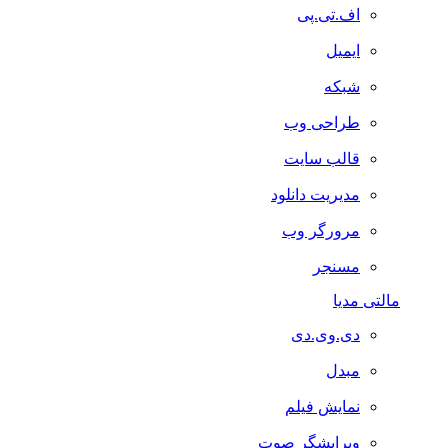
اف.تی.پی
ایمیل
شبکه
طراحی وب
قالب سایت
مدیریت دانلود
مرورگر وب
مسنجر
مالتی مدیا
دی.وی.دی
مبدل
نمایش فیلم
ویرایشگر صوت