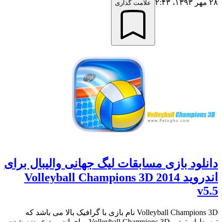
۲۸ مهر ۱۳۹۳،‏ ۲:۴۳
علامت گذاری
دانلود بازی مسابقات لیگ جهانی والیبال برای
اندروید Volleyball Champions 3D 2014
v5.5
Volleyball Champions 3D نام بازی با گرافیک بالا می باشد که
توسط استودیو Volleyball Champions 3D برای اندروید عرضه شده