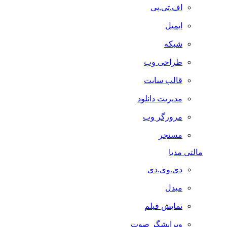
اف.تی.پی
ایمیل
شبکه
طراحی وب
قالب سایت
مدیریت دانلود
مرورگر وب
مسنجر
مالتی مدیا
دی.وی.دی
مبدل
نمایش فیلم
ویرایشگر صوت