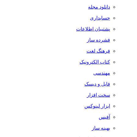
دانلود مجله
حسابداری
پشتیبان اطلاعات
فشرده ساز
فرهنگ لغت
کتاب الکترونیک
مهندسی
فایل و دیسک
سخت افزار
ابزار لینوکس
آفیس
بهینه ساز