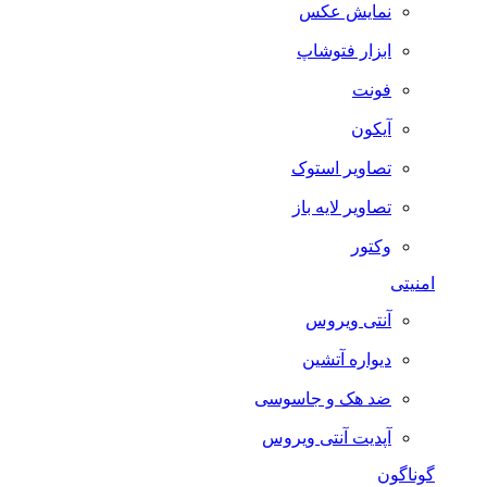
نمایش عکس
ابزار فتوشاپ
فونت
آیکون
تصاویر استوک
تصاویر لایه باز
وکتور
امنیتی
آنتی ویروس
دیواره آتشین
ضد هک و جاسوسی
آپدیت آنتی ویروس
گوناگون