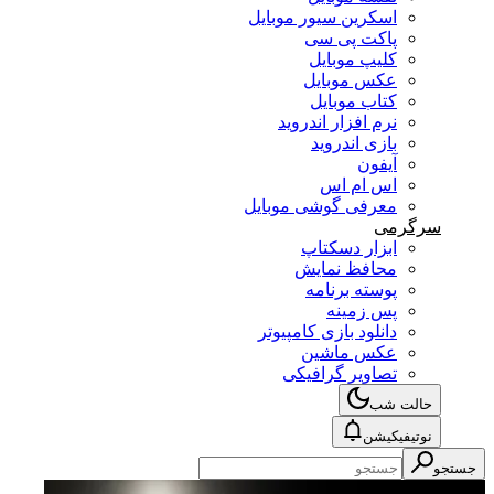
اسکرین سیور موبایل
پاکت پی سی
کلیپ موبایل
عکس موبایل
کتاب موبایل
نرم افزار اندروید
بازی اندروید
آیفون
اس ام اس
معرفی گوشی موبایل
سرگرمی
ابزار دسکتاپ
محافظ نمایش
پوسته برنامه
پس زمینه
دانلود بازی کامپیوتر
عکس ماشین
تصاویر گرافیکی
حالت شب
نوتیفیکیشن
جستجو