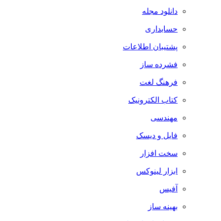
دانلود مجله
حسابداری
پشتیبان اطلاعات
فشرده ساز
فرهنگ لغت
کتاب الکترونیک
مهندسی
فایل و دیسک
سخت افزار
ابزار لینوکس
آفیس
بهینه ساز