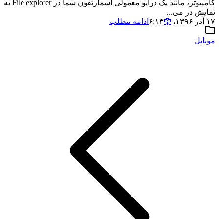
کامپیوتر، مانند یک درایو معمولی اسمارتفون شما در File explorer به
نمایش در می...
۱۷ آذر ۱۳۹۶،‏ ۶:۱۳
ادامه مطلب
موبایل