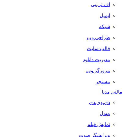
اف.تی.پی
ایمیل
شبکه
طراحی وب
قالب سایت
مدیریت دانلود
مرورگر وب
مسنجر
مالتی مدیا
دی.وی.دی
مبدل
نمایش فیلم
ویرایشگر صوت