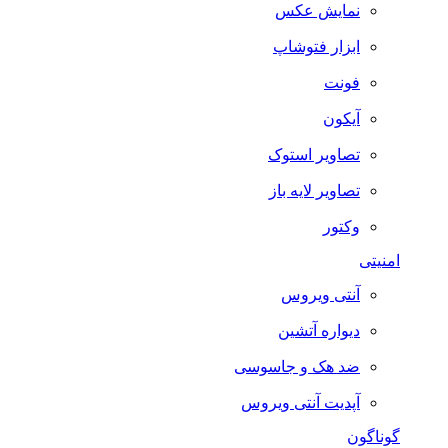
نمایش عکس
ابزار فتوشاپ
فونت
آیکون
تصاویر استوک
تصاویر لایه باز
وکتور
امنیتی
آنتی ویروس
دیواره آتشین
ضد هک و جاسوسی
آپدیت آنتی ویروس
گوناگون