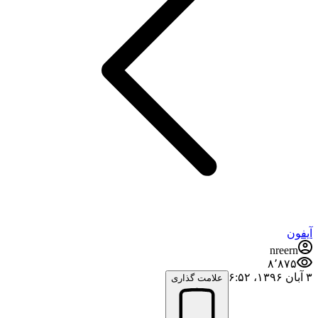
آیفون
nreern
۸٬۸۷۵
۳ آبان ۱۳۹۶،‏ ۶:۵۲
علامت گذاری