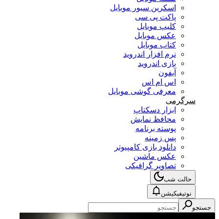
اسکرین سیور موبایل
پاکت پی سی
کلیپ موبایل
عکس موبایل
کتاب موبایل
نرم افزار اندروید
بازی اندروید
آیفون
اس ام اس
معرفی گوشی موبایل
سرگرمی
ابزار دسکتاپ
محافظ نمایش
پوسته برنامه
پس زمینه
دانلود بازی کامپیوتر
عکس ماشین
تصاویر گرافیکی
حالت شب
نوتیفیکیشن
جستجو