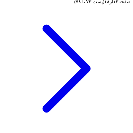
صفحه
۱۳
از
۱۸
(پست ۷۳ تا ۷۸)