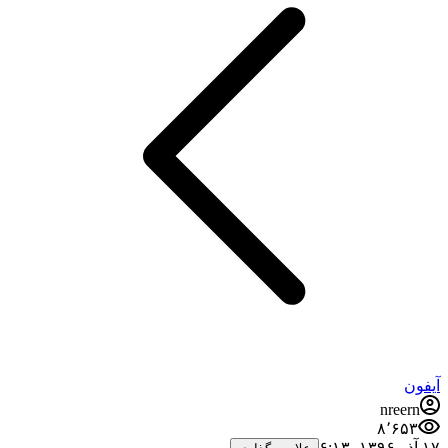
آیفون
nreern
۸٬۶۵۳
۱۷ آذر ۱۳۹۶،‏ ۶:۱۳