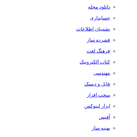
دانلود مجله
حسابداری
پشتیبان اطلاعات
فشرده ساز
فرهنگ لغت
کتاب الکترونیک
مهندسی
فایل و دیسک
سخت افزار
ابزار لینوکس
آفیس
بهینه ساز