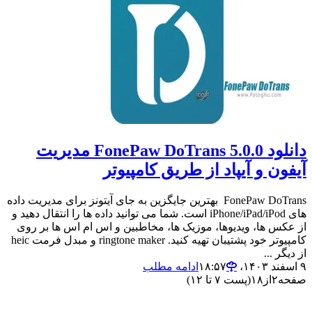
دانلود FonePaw DoTrans 5.0.0 مدیریت
آیفون و آیپاد از طریق کامپیوتر
FonePaw DoTrans بهترین جایگزین به جای آیتونز برای مدیریت داده
های iPhone/iPad/iPod است. شما می توانید داده ها را انتقال دهید و
از عکس ها، ویدیوها، موزیک ها، مخاطبین و اس ام اس ها بر روی
کامپیوتر خود پشتیبان تهیه کنید. ringtone maker و مبدل فرمت heic
از دیگر ...
۹ اسفند ۱۴۰۳،‏ ۱۸:۵۷
ادامه مطلب
صفحه
۲
از
۱۸
(پست ۷ تا ۱۲)