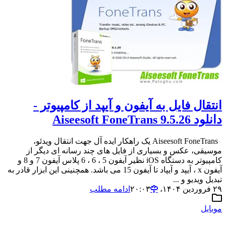
انتقال فایل به آیفون و آیپد از کامپیوتر -
دانلود Aiseesoft FoneTrans 9.5.26
Aiseesoft FoneTrans یک راهکار ایده آل جهت انتقال ویدئو،
موسیقی، عکس و بسیاری از فایل های چند رسانه ای دیگر از
کامپیوتر به دستگاه iOS نظیر آیفون 5 ، 6 ، 6 پلاس آیفون 7 و 8 و
آیفون x ، آیپد و آیپاد تا آیفون 15 می باشد. همچنینی این ابزار قادر به
تبدیل ویدیو و ...
۲۹ فروردین ۱۴۰۴،‏ ۲۰:۰۳
ادامه مطلب
موبایل