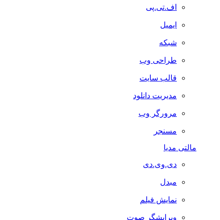
اف.تی.پی
ایمیل
شبکه
طراحی وب
قالب سایت
مدیریت دانلود
مرورگر وب
مسنجر
مالتی مدیا
دی.وی.دی
مبدل
نمایش فیلم
ویرایشگر صوت