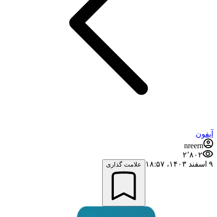
آیفون
nreern
۲٬۸۰۲
۹ اسفند ۱۴۰۳،‏ ۱۸:۵۷
علامت گذاری