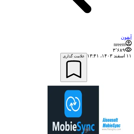
آیفون
nreern
۳٬۶۸۹
۱۱ اسفند ۱۴۰۳،‏ ۱۳:۴۱
علامت گذاری