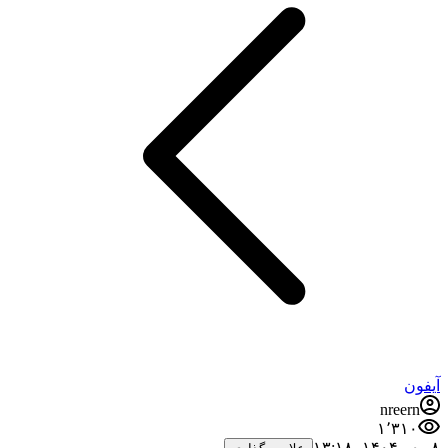
آیفون
nreern
۱٬۳۱۰
۸ مهر ۱۴۰۴،‏ ۱۳:۱۸