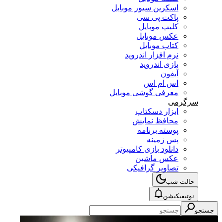
اسکرین سیور موبایل
پاکت پی سی
کلیپ موبایل
عکس موبایل
کتاب موبایل
نرم افزار اندروید
بازی اندروید
آیفون
اس ام اس
معرفی گوشی موبایل
سرگرمی
ابزار دسکتاپ
محافظ نمایش
پوسته برنامه
پس زمینه
دانلود بازی کامپیوتر
عکس ماشین
تصاویر گرافیکی
حالت شب
نوتیفیکیشن
جستجو