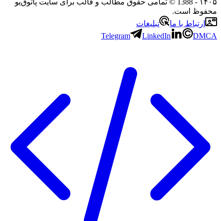
۱۴۰۵
- 1388 © تمامی حقوق مطالب و قالب برای سایت پاتوق‌یو
محفوظ است.
ارتباط با ما
تبلیغات
Telegram
LinkedIn
DMCA