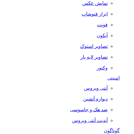
نمایش عکس
ابزار فتوشاپ
فونت
آیکون
تصاویر استوک
تصاویر لایه باز
وکتور
امنیتی
آنتی ویروس
دیواره آتشین
ضد هک و جاسوسی
آپدیت آنتی ویروس
گوناگون