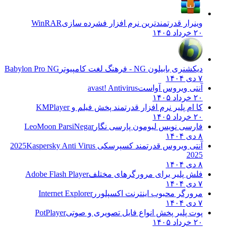
وینرار قدرتمندترین نرم افزار فشرده سازی
WinRAR
۲۰ خرداد ۱۴۰۵
دیکشنری بابیلون NG - فرهنگ لغت کامپیوتر
Babylon Pro NG
۷ دی ۱۴۰۴
آنتی ویروس آواست
avast! Antivirus
۲۰ خرداد ۱۴۰۵
کا ام پلیر نرم افزار قدرتمند پخش فیلم و
KMPlayer
۲۰ خرداد ۱۴۰۵
فارسی نویس لیومون پارسی نگار
LeoMoon ParsiNegar
۸ دی ۱۴۰۴
آنتی ویروس قدرتمند کسپرسکی 2025
Kaspersky Anti Virus
2025
۸ دی ۱۴۰۴
فلش پلیر برای مرورگرهای مختلف
Adobe Flash Player
۷ دی ۱۴۰۴
مرورگر محبوب اینترنت اکسپلورر
Internet Explorer
۷ دی ۱۴۰۴
پوت پلیر پخش انواع فایل تصویری و صوتی
PotPlayer
۲۰ خرداد ۱۴۰۵