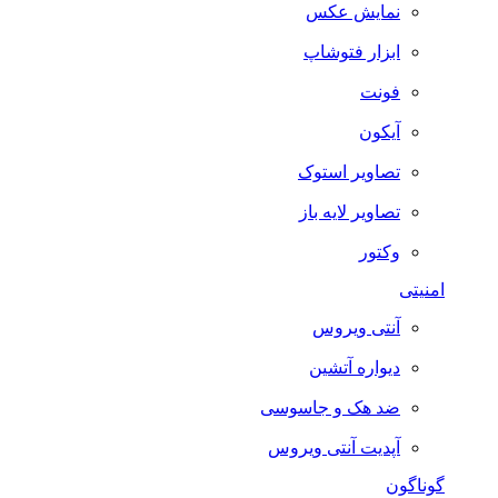
نمایش عکس
ابزار فتوشاپ
فونت
آیکون
تصاویر استوک
تصاویر لایه باز
وکتور
امنیتی
آنتی ویروس
دیواره آتشین
ضد هک و جاسوسی
آپدیت آنتی ویروس
گوناگون