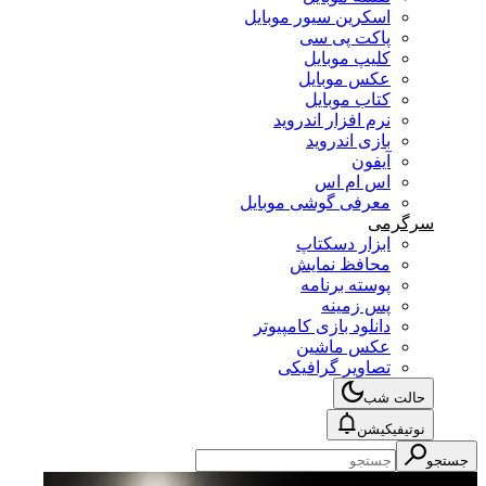
اسکرین سیور موبایل
پاکت پی سی
کلیپ موبایل
عکس موبایل
کتاب موبایل
نرم افزار اندروید
بازی اندروید
آیفون
اس ام اس
معرفی گوشی موبایل
سرگرمی
ابزار دسکتاپ
محافظ نمایش
پوسته برنامه
پس زمینه
دانلود بازی کامپیوتر
عکس ماشین
تصاویر گرافیکی
حالت شب
نوتیفیکیشن
جستجو