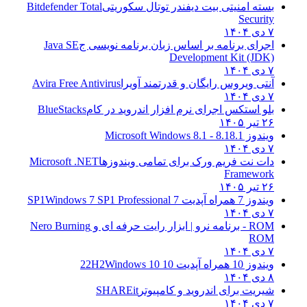
بسته امنیتی بیت دیفندر توتال سکوریتی
Bitdefender Total
Security
۷ دی ۱۴۰۴
اجرای برنامه بر اساس زبان برنامه نویسی ج
Java SE
Development Kit (JDK)
۷ دی ۱۴۰۴
آنتی ویروس رایگان و قدرتمند آویرا
Avira Free Antivirus
۷ دی ۱۴۰۴
بلو استکس اجرای نرم افزار اندروید در کام
BlueStacks
۲۶ تیر ۱۴۰۵
ویندوز 8.1
8.1 - Microsoft Windows 8.1
۷ دی ۱۴۰۴
دات نت فریم ورک برای تمامی ویندوزها
Microsoft .NET
Framework
۲۶ تیر ۱۴۰۵
ویندوز 7 همراه آپدیت 7 SP1
Windows 7 SP1 Professional
۷ دی ۱۴۰۴
ROM - برنامه نرو | ابزار رایت حرفه ای و
Nero Burning
ROM
۷ دی ۱۴۰۴
ویندوز 10 همراه آپدیت 10 22H2
Windows 10
۸ دی ۱۴۰۴
شیریت برای اندروید و کامپیوتر
SHAREit
۷ دی ۱۴۰۴