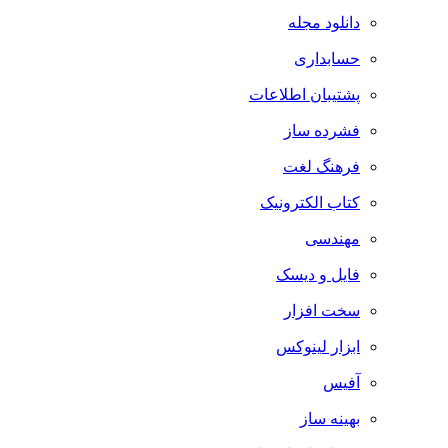
دانلود مجله
حسابداری
پشتیبان اطلاعات
فشرده ساز
فرهنگ لغت
کتاب الکترونیک
مهندسی
فایل و دیسک
سخت افزار
ابزار لینوکس
آفیس
بهینه ساز