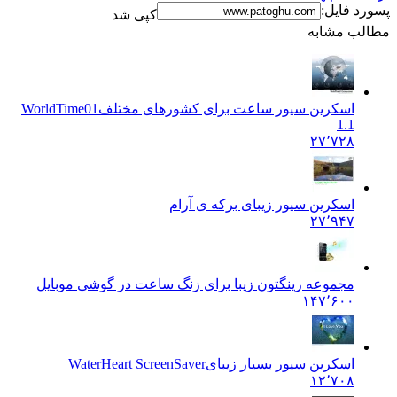
پسورد فایل:
کپی شد
مطالب مشابه
اسکرین سیور ساعت برای کشورهای مختلف
WorldTime01
1.1
۲۷٬۷۲۸
اسکرین سیور زیبای برکه ی آرام
۲۷٬۹۴۷
مجموعه رینگتون زیبا برای زنگ ساعت در گوشی موبایل
۱۴۷٬۶۰۰
اسکرین سیور بسیار زیبای
WaterHeart ScreenSaver
۱۲٬۷۰۸