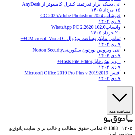
انی دسک ابزار قدرتمند کنترل کامپیوتر از
AnyDesk
۱۵ مرداد ۱۴۰۵
فتوشاپ CC 2025
Adobe Photoshop 2024
۷ دی ۱۴۰۴
واتساپ
WhatsApp PC 2.2620.102.0
۲۰ خرداد ۱۴۰۵
تمامی مایکروسافت ویژوال C
Microsoft Visual C++
۷ دی ۱۴۰۴
آنتی ویروس نورتون سکوریتی
Norton Security
۷ دی ۱۴۰۴
– ویرایش فایل
Hosts File Editor+
۷ دی ۱۴۰۴
آفیس 2019
2019 Microsoft Office 2019 Pro Plus v
۷ دی ۱۴۰۴
مشاهده همه
۱۴۰۵
- 1388 © تمامی حقوق مطالب و قالب برای سایت پاتوق‌یو
محفوظ است.