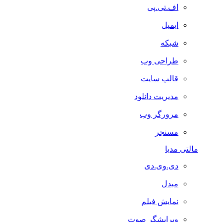
اف.تی.پی
ایمیل
شبکه
طراحی وب
قالب سایت
مدیریت دانلود
مرورگر وب
مسنجر
مالتی مدیا
دی.وی.دی
مبدل
نمایش فیلم
ویرایشگر صوت