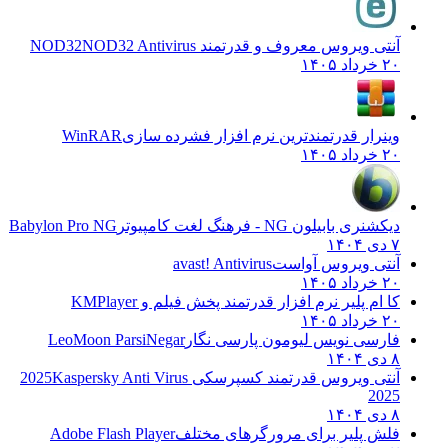
آنتی ویروس معروف و قدرتمند NOD32
NOD32 Antivirus
۲۰ خرداد ۱۴۰۵
وینرار قدرتمندترین نرم افزار فشرده سازی
WinRAR
۲۰ خرداد ۱۴۰۵
دیکشنری بابیلون NG - فرهنگ لغت کامپیوتر
Babylon Pro NG
۷ دی ۱۴۰۴
آنتی ویروس آواست
avast! Antivirus
۲۰ خرداد ۱۴۰۵
کا ام پلیر نرم افزار قدرتمند پخش فیلم و
KMPlayer
۲۰ خرداد ۱۴۰۵
فارسی نویس لیومون پارسی نگار
LeoMoon ParsiNegar
۸ دی ۱۴۰۴
آنتی ویروس قدرتمند کسپرسکی 2025
Kaspersky Anti Virus
2025
۸ دی ۱۴۰۴
فلش پلیر برای مرورگرهای مختلف
Adobe Flash Player