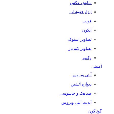
نمایش عکس
ابزار فتوشاپ
فونت
آیکون
تصاویر استوک
تصاویر لایه باز
وکتور
امنیتی
آنتی ویروس
دیواره آتشین
ضد هک و جاسوسی
آپدیت آنتی ویروس
گوناگون