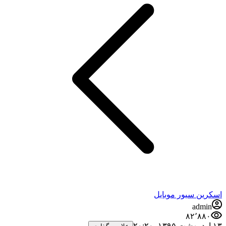
ن سیور موبایل
ad
۸۲٬۸