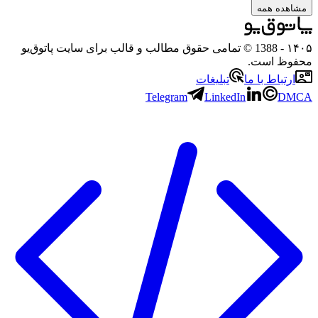
ه همه
- 1388 © تمامی حقوق مطالب و قالب برای سایت پاتوق‌یو
 است.
باط با ما
تبلیغات
Telegram
LinkedIn