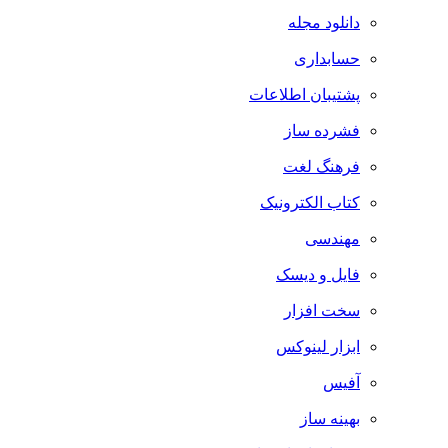
دانلود مجله
حسابداری
پشتیبان اطلاعات
فشرده ساز
فرهنگ لغت
کتاب الکترونیک
مهندسی
فایل و دیسک
سخت افزار
ابزار لینوکس
آفیس
بهینه ساز