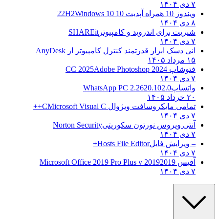
۷ دی ۱۴۰۴
ویندوز 10 همراه آپدیت 10 22H2
Windows 10
۸ دی ۱۴۰۴
شیریت برای اندروید و کامپیوتر
SHAREit
۷ دی ۱۴۰۴
انی دسک ابزار قدرتمند کنترل کامپیوتر از
AnyDesk
۱۵ مرداد ۱۴۰۵
فتوشاپ CC 2025
Adobe Photoshop 2024
۷ دی ۱۴۰۴
واتساپ
WhatsApp PC 2.2620.102.0
۲۰ خرداد ۱۴۰۵
تمامی مایکروسافت ویژوال C
Microsoft Visual C++
۷ دی ۱۴۰۴
آنتی ویروس نورتون سکوریتی
Norton Security
۷ دی ۱۴۰۴
– ویرایش فایل
Hosts File Editor+
۷ دی ۱۴۰۴
آفیس 2019
2019 Microsoft Office 2019 Pro Plus v
۷ دی ۱۴۰۴