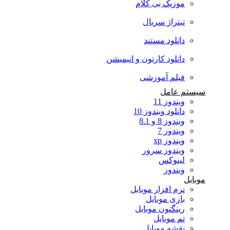
موزیک بی کلام
تیتراژ سریال
دانلود مستند
دانلود کارتون و انیمیشن
فیلم آموزشی
سیستم عامل
ویندوز 11
دانلود ویندوز 10
ویندوز 8 و 8.1
ویندوز 7
ویندوز xp
ویندوز سرور
لینوکس
ویندوز
موبایل
نرم افزار موبایل
بازی موبایل
رینگتون موبایل
تم موبایل
نقشه موبایل