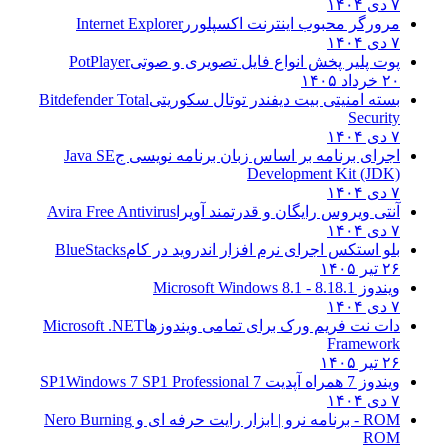
۷ دی ۱۴۰۴
مرورگر محبوب اینترنت اکسپلورر
Internet Explorer
۷ دی ۱۴۰۴
پوت پلیر پخش انواع فایل تصویری و صوتی
PotPlayer
۲۰ خرداد ۱۴۰۵
بسته امنیتی بیت دیفندر توتال سکوریتی
Bitdefender Total
Security
۷ دی ۱۴۰۴
اجرای برنامه بر اساس زبان برنامه نویسی ج
Java SE
Development Kit (JDK)
۷ دی ۱۴۰۴
آنتی ویروس رایگان و قدرتمند آویرا
Avira Free Antivirus
۷ دی ۱۴۰۴
بلو استکس اجرای نرم افزار اندروید در کام
BlueStacks
۲۶ تیر ۱۴۰۵
ویندوز 8.1
8.1 - Microsoft Windows 8.1
۷ دی ۱۴۰۴
دات نت فریم ورک برای تمامی ویندوزها
Microsoft .NET
Framework
۲۶ تیر ۱۴۰۵
ویندوز 7 همراه آپدیت 7 SP1
Windows 7 SP1 Professional
۷ دی ۱۴۰۴
ROM - برنامه نرو | ابزار رایت حرفه ای و
Nero Burning
ROM