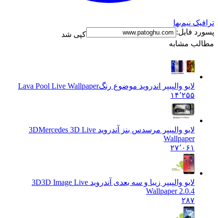
نیم‌بها
فایل:
کپی شد
 مشابه
لایو والپیپر اندروید موضوع رنگ
Lava Pool Live Wallpaper
۱۴٬۲۵۵
لایو والپیپر مرسدس بنز آندروید 3D
Mercedes 3D Live
Wallpaper
۲۷٬۰۶۱
لایو والپیپر زیبا و سه بعدی آندروید 3D
3D Image Live
Wallpaper 2.0.4
۲۸۷