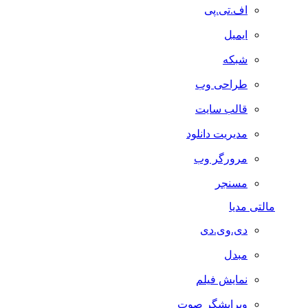
اف.تی.پی
ایمیل
شبکه
طراحی وب
قالب سایت
مدیریت دانلود
مرورگر وب
مسنجر
مالتی مدیا
دی.وی.دی
مبدل
نمایش فیلم
ویرایشگر صوت