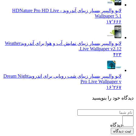
لایو والپیپر بسیار زیبای آندروید - HD
Nature Pro HD Live
Wallpaper 5.1
۱۷٬۶۶۶
لایو والپیپر بسیار زیبای نمایش آب و هوا برای آندروید
Weather
Live Wallpaper v2.12.
۴۲۳
لایو والپیپر بسیار زیبای شب رویایی برای اندروید
Dream Night
Pro Live Wallpaper v
۱۶٬۲۶۷
 خود را بنویسید
دیدگاه
یدگاه