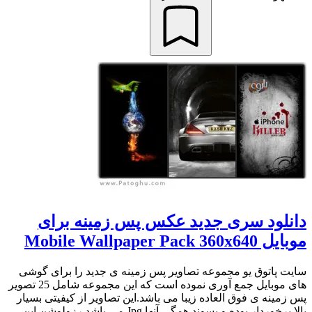
دانلود سری جدید عکس پس زمینه برای
موبایل Mobile Wallpaper Pack 360x640
سایت پاتوق یو مجموعه تصاویر پس زمینه ی جدید را برای گوشی
های موبایل جمع آوری نموده است که این مجموعه شامل 25 تصویر
پس زمینه ی فوق العاده زیبا می باشد.این تصاویر از کیفیتی بسیار
بالا برخوردار بوده و پسوند همگی آنها Jpg می باشد.رزولوشن این