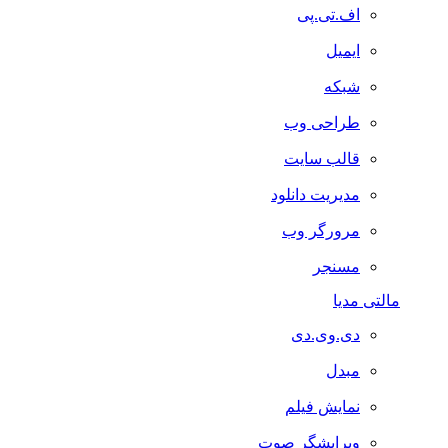
اف.تی.پی
ایمیل
شبکه
طراحی وب
قالب سایت
مدیریت دانلود
مرورگر وب
مسنجر
مالتی مدیا
دی.وی.دی
مبدل
نمایش فیلم
ویرایشگر صوت