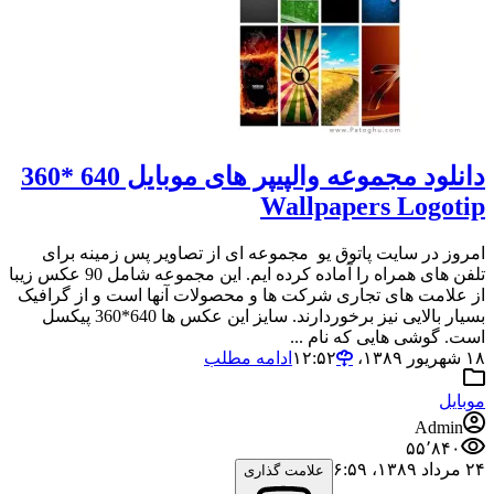
دانلود مجموعه والپیپر های موبایل 640 *360
Wallpapers Logotip
امروز در سایت پاتوق یو مجموعه ای از تصاویر پس زمینه برای
تلفن های همراه را آماده کرده ایم. این مجموعه شامل 90 عکس زیبا
از علامت های تجاری شرکت ها و محصولات آنها است و از گرافیک
بسیار بالایی نیز برخوردارند. سایز این عکس ها 640*360 پیکسل
است. گوشی هایی که نام ...
۱۸ شهریور ۱۳۸۹،‏ ۱۲:۵۲
ادامه مطلب
موبایل
Admin
۵۵٬۸۴۰
۲۴ مرداد ۱۳۸۹،‏ ۶:۵۹
علامت گذاری