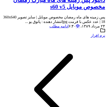
دانلود پس زمینه های ماه مبارک رمضان
مخصوص موبایل s60 v5
پس زمینه های ماه رمضان مخصوص موبایل | سایز تصویر 360x640
| 18 عدد عکس با فرمت jpgانتشار دهنده : پاتوق یو ...
۲۴ مرداد ۱۳۸۹،‏ ۶:۴۰
ادامه مطلب
نرم افزار