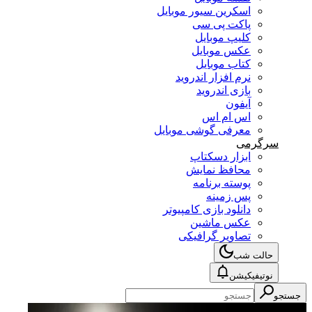
اسکرین سیور موبایل
پاکت پی سی
کلیپ موبایل
عکس موبایل
کتاب موبایل
نرم افزار اندروید
بازی اندروید
آیفون
اس ام اس
معرفی گوشی موبایل
سرگرمی
ابزار دسکتاپ
محافظ نمایش
پوسته برنامه
پس زمینه
دانلود بازی کامپیوتر
عکس ماشین
تصاویر گرافیکی
حالت شب
نوتیفیکیشن
جستجو