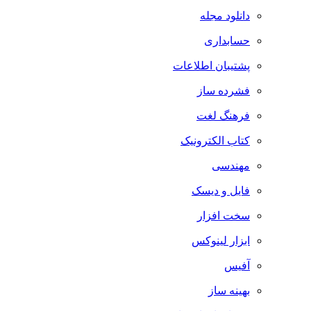
دانلود مجله
حسابداری
پشتیبان اطلاعات
فشرده ساز
فرهنگ لغت
کتاب الکترونیک
مهندسی
فایل و دیسک
سخت افزار
ابزار لینوکس
آفیس
بهینه ساز