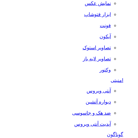
نمایش عکس
ابزار فتوشاپ
فونت
آیکون
تصاویر استوک
تصاویر لایه باز
وکتور
امنیتی
آنتی ویروس
دیواره آتشین
ضد هک و جاسوسی
آپدیت آنتی ویروس
گوناگون