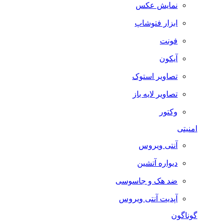
نمایش عکس
ابزار فتوشاپ
فونت
آیکون
تصاویر استوک
تصاویر لایه باز
وکتور
امنیتی
آنتی ویروس
دیواره آتشین
ضد هک و جاسوسی
آپدیت آنتی ویروس
گوناگون