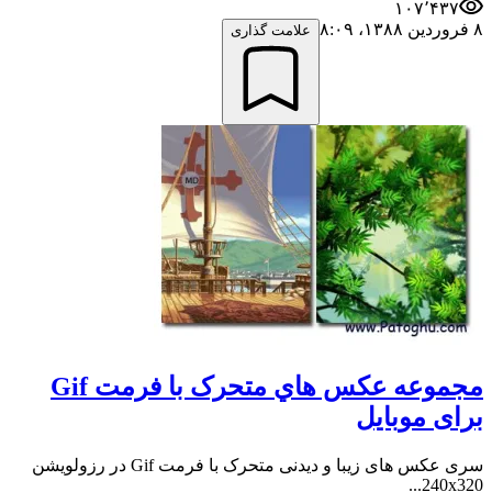
۱۰۷٬۴۳۷
۸ فروردین ۱۳۸۸،‏ ۸:۰۹
علامت گذاری
مجموعه عکس هاي متحرک با فرمت Gif
برای موبایل
سری عکس های زیبا و دیدنی متحرک با فرمت Gif در رزولویشن
240x320...