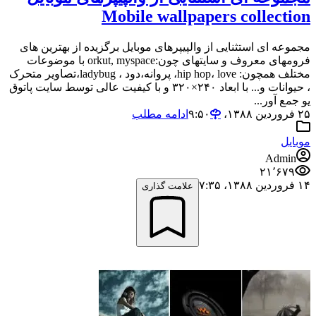
Mobile wallpapers collection
مجموعه ای استثنایی از والپیپرهای موبایل برگزیده از بهترین های
فرومهای معروف و سایتهای چون:orkut, myspace با موضوعات
مختلف همچون: hip hop، love، پروانه،دود ، ladybug،تصاویر متحرک
، حیوانات و... با ابعاد ۲۴۰×۳۲۰ و با کیفیت عالی توسط سایت پاتوق
یو جمع آور...
۲۵ فروردین ۱۳۸۸،‏ ۹:۵۰
ادامه مطلب
موبایل
Admin
۲۱٬۶۷۹
۱۴ فروردین ۱۳۸۸،‏ ۷:۳۵
علامت گذاری