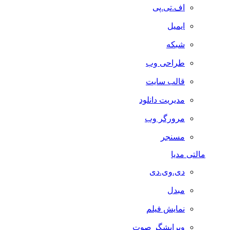
اف.تی.پی
ایمیل
شبکه
طراحی وب
قالب سایت
مدیریت دانلود
مرورگر وب
مسنجر
مالتی مدیا
دی.وی.دی
مبدل
نمایش فیلم
ویرایشگر صوت