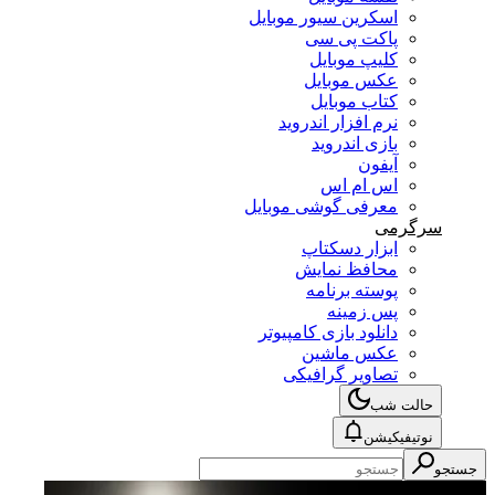
اسکرین سیور موبایل
پاکت پی سی
کلیپ موبایل
عکس موبایل
کتاب موبایل
نرم افزار اندروید
بازی اندروید
آیفون
اس ام اس
معرفی گوشی موبایل
سرگرمی
ابزار دسکتاپ
محافظ نمایش
پوسته برنامه
پس زمینه
دانلود بازی کامپیوتر
عکس ماشین
تصاویر گرافیکی
حالت شب
نوتیفیکیشن
جستجو