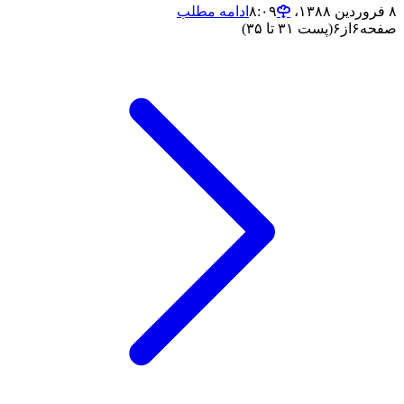
۸ فروردین ۱۳۸۸،‏ ۸:۰۹
ادامه مطلب
صفحه
۶
از
۶
(پست ۳۱ تا ۳۵)