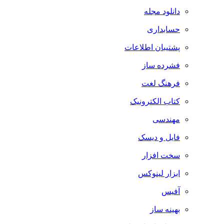
دانلود مجله
حسابداری
پشتیبان اطلاعات
فشرده ساز
فرهنگ لغت
کتاب الکترونیک
مهندسی
فایل و دیسک
سخت افزار
ابزار لینوکس
آفیس
بهینه ساز